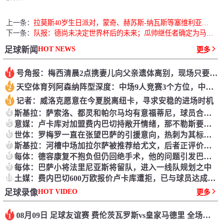
上一条：
拉莫斯40岁生日派对，蒙奇、赫苏斯-纳瓦斯等塞维利亚系人士出席
下一条：
队报：德尚未决定世界杯后的未来；瓜帅继任者确定为马雷斯卡
HOT NEWS
足球新闻
更多
号角报：梅西清晨2点携妻儿向父亲遗体离别，现场只要亲人和挚友
1
天空体育列阿森纳阵型深度：中场9人竞赛3个方位，中卫前锋可加强
2
记者：威洛克愿意在今夏脱离纽卡，寻求安稳的进场时机
3
4
斯基拉：萨索洛、都灵和帕尔马均有意福蒂尼，球员合同明夏到期
5
意媒：卢卡库对加盟费内巴切持敞开情绪，那不勒斯要价1200万欧
6
世体：罗梅罗一直在张望巴萨的引援意向，热刺为其标价约4000万欧
7
斯基拉：河槽中场加拉尔萨被推荐给尤文，后者正评价这一选项
8
每体：德容康复不抱负但仍回绝手术，他的问题引发巴萨强烈不满
9
每体：巴萨小将法里尼亚斯将留队，进入一线队规划之中
10
土媒：费内巴切600万欧报价卢卡库遭拒，已与球员达成协议
HOT VIDEO
足球录像
更多
08月09日 足球友谊赛 费伦茨瓦罗斯vs皇家马德里 全场录像回放
1