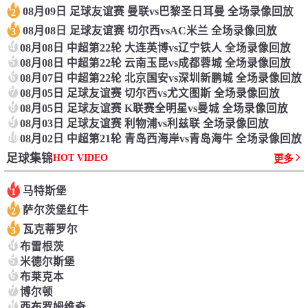
08月09日 足球友谊赛 曼联vs巴黎圣日耳曼 全场录像回放
2
08月08日 足球友谊赛 切尔西vsAC米兰 全场录像回放
3
4
08月08日 中超第22轮 大连英博vs辽宁铁人 全场录像回放
5
08月08日 中超第22轮 云南玉昆vs成都蓉城 全场录像回放
6
08月07日 中超第22轮 北京国安vs深圳新鹏城 全场录像回放
7
08月05日 足球友谊赛 切尔西vs尤文图斯 全场录像回放
8
08月05日 足球友谊赛 K联赛全明星vs曼城 全场录像回放
9
08月03日 足球友谊赛 利物浦vs利兹联 全场录像回放
10
08月02日 中超第21轮 青岛西海岸vs青岛海牛 全场录像回放
HOT VIDEO
足球集锦
更多
马特斯堡
1
萨尔茨堡红牛
2
瓦克蒂罗尔
3
4
布雷根茨
5
米德尔斯堡
6
布莱克本
7
博尔顿
8
西布罗姆维奇