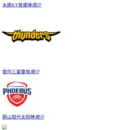
水原KT音速弹
简介
首尔三星雷电
简介
蔚山现代太阳神
简介