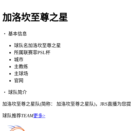
加洛坎至尊之星
・ 基本信息
球队名
加洛坎至尊之星
所属联赛
菲PSL杯
城市
主教练
主球场
官网
・ 球队简介
加洛坎至尊之星队(简称： 加洛坎至尊之星队)，JRS直播为
球队推荐
TEAM
更多>