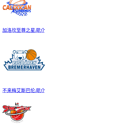
加洛坎至尊之星
简介
不来梅艾斯巴伦
简介