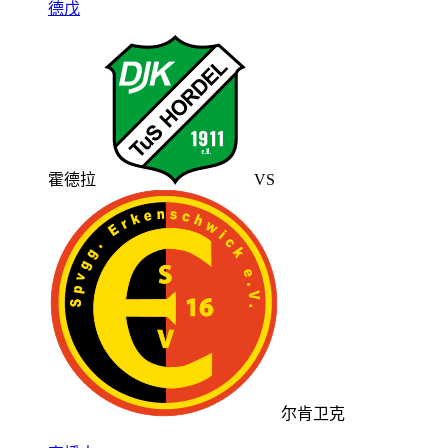
德戊
霍德拉
VS
尔肯卫克