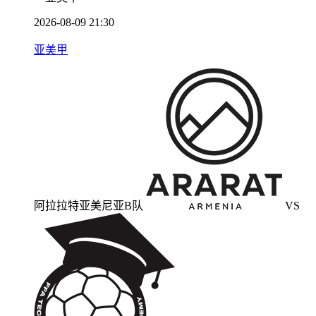
2026-08-09 21:30
亚美甲
阿拉拉特亚美尼亚B队
VS