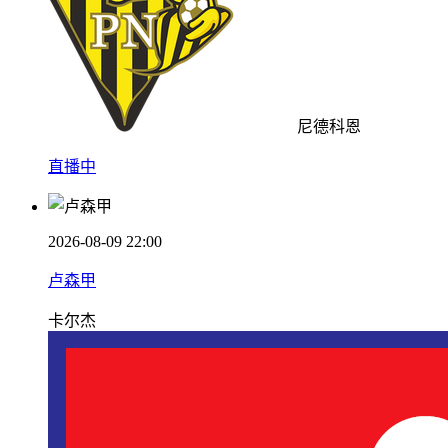
尼德科恩
直播中
2026-08-09 22:00
卢森甲
卡尔杰