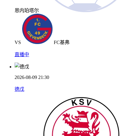
恩内珀塔尔
VS
FC基弗
直播中
2026-08-09 21:30
德戊