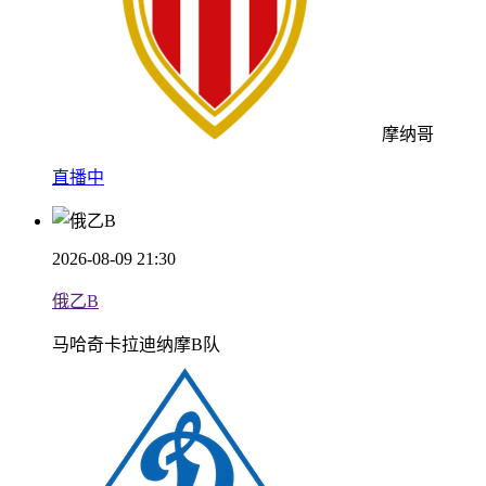
摩纳哥
直播中
2026-08-09 21:30
俄乙B
马哈奇卡拉迪纳摩B队