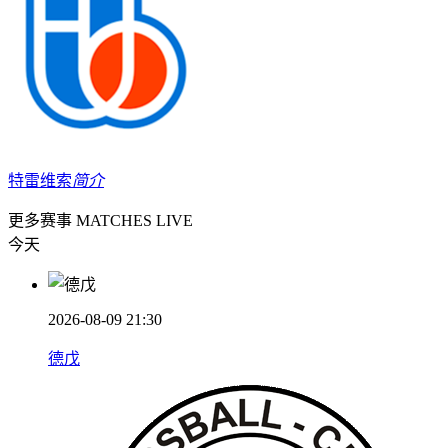
特雷维索
简介
更多赛事
MATCHES LIVE
今天
2026-08-09 21:30
德戊