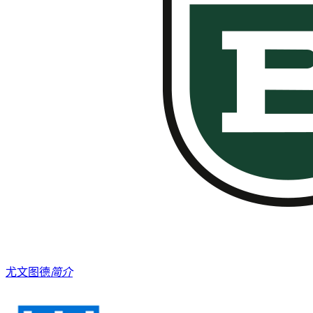
尤文图德
简介