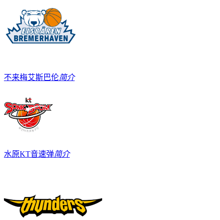
不来梅艾斯巴伦
简介
水原KT音速弹
简介