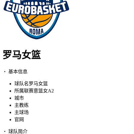
罗马女篮
・ 基本信息
球队名
罗马女篮
所属联赛
意篮女A2
城市
主教练
主球场
官网
・ 球队简介