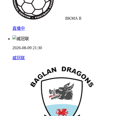
BKMA II
直播中
2026-08-09 21:30
威冠联