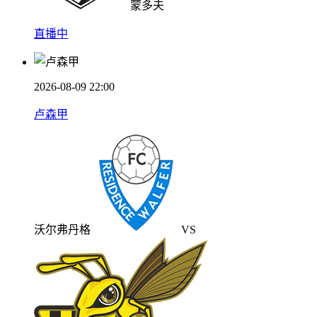
蒙多夫
直播中
2026-08-09 22:00
卢森甲
沃尔弗丹格
VS