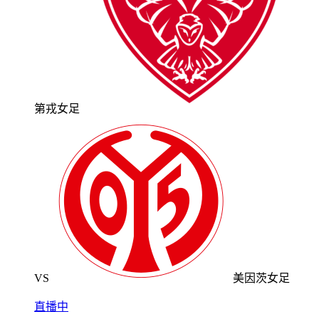
第戎女足
VS
美因茨女足
直播中