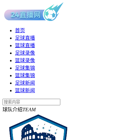
首页
足球直播
篮球直播
足球录像
篮球录像
足球集锦
篮球集锦
足球新闻
篮球新闻
球队介绍
TEAM