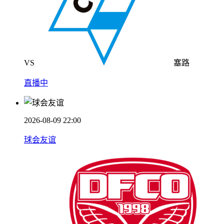
VS
塞路
直播中
2026-08-09 22:00
球会友谊