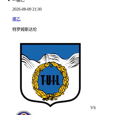
2026-08-09 21:30
挪乙
特罗姆斯达伦
VS