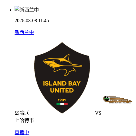
2026-08-08 11:45
新西兰中
岛湾联
VS
上哈特市
直播中