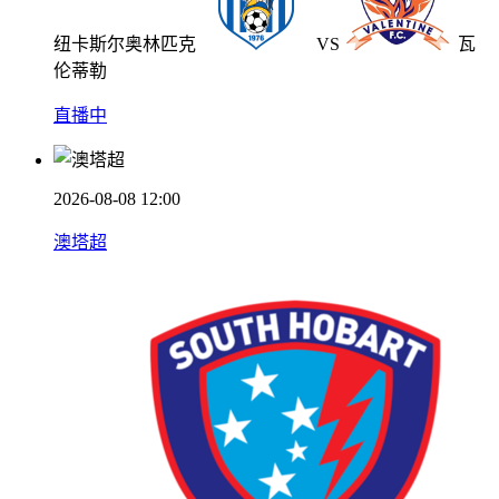
纽卡斯尔奥林匹克
VS
瓦
伦蒂勒
直播中
2026-08-08 12:00
澳塔超