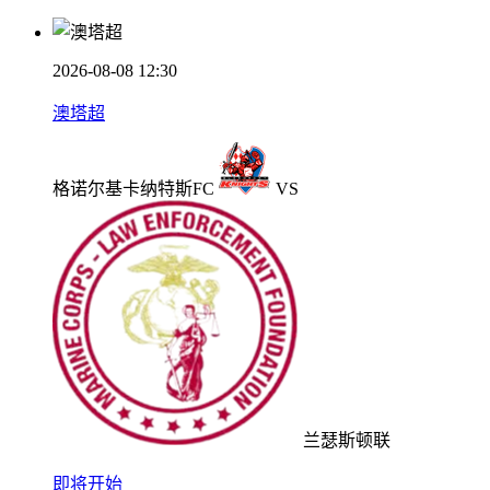
2026-08-08 12:30
澳塔超
格诺尔基卡纳特斯FC
VS
兰瑟斯顿联
即将开始