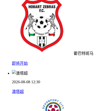
霍巴特斑马
即将开始
2026-08-08 12:30
澳塔超