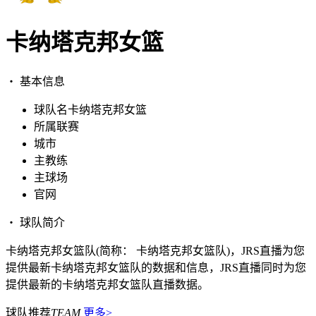
卡纳塔克邦女篮
・ 基本信息
球队名
卡纳塔克邦女篮
所属联赛
城市
主教练
主球场
官网
・ 球队简介
卡纳塔克邦女篮队(简称： 卡纳塔克邦女篮队)，JRS直播为您
提供最新卡纳塔克邦女篮队的数据和信息，JRS直播同时为您
提供最新的卡纳塔克邦女篮队直播数据。
球队推荐
TEAM
更多>