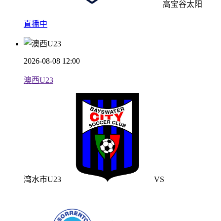
高宝谷太阳
直播中
2026-08-08 12:00
澳西U23
湾水市U23
VS