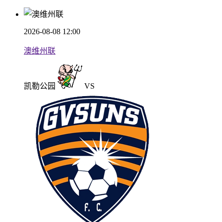
2026-08-08 12:00
澳维州联
凯勒公园
VS