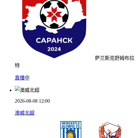
萨兰斯克舒姆布拉
特
直播中
2026-08-08 12:00
澳威北超