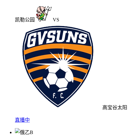
凯勒公园
VS
高宝谷太阳
直播中