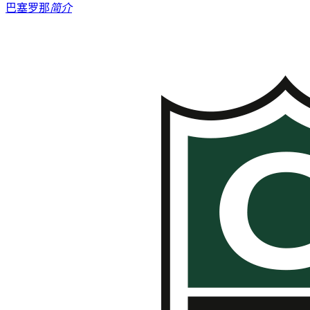
巴塞罗那
简介