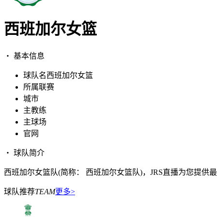
西班加尔女篮
・ 基本信息
球队名
西班加尔女篮
所属联赛
城市
主教练
主球场
官网
・ 球队简介
西班加尔女篮队(简称： 西班加尔女篮队)，JRS直播为您提
球队推荐
TEAM
更多>