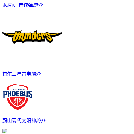
水原KT音速弹
简介
首尔三星雷电
简介
蔚山现代太阳神
简介