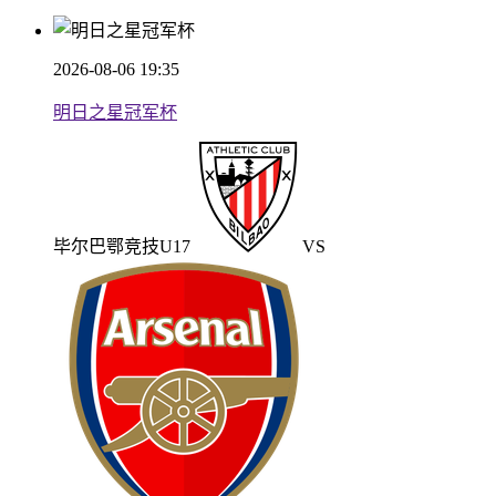
2026-08-06 19:35
明日之星冠军杯
毕尔巴鄂竞技U17
VS