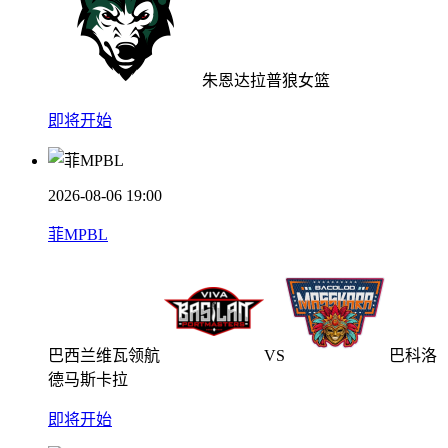
朱恩达拉普狼女篮
即将开始
2026-08-06 19:00
菲MPBL
巴西兰维瓦领航
VS
巴科洛
德马斯卡拉
即将开始