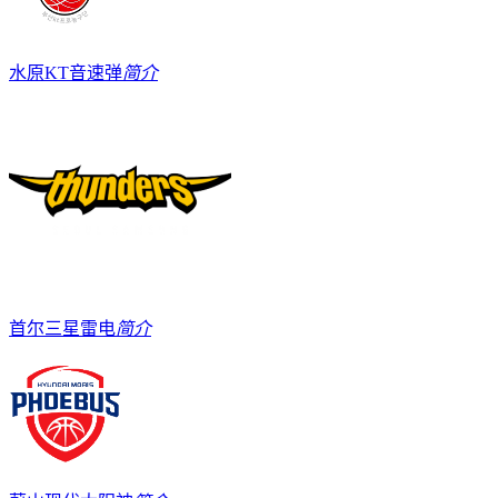
水原KT音速弹
简介
首尔三星雷电
简介