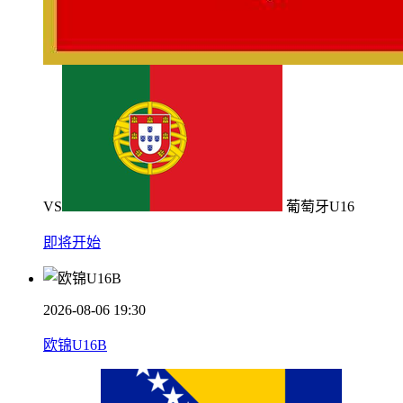
VS
葡萄牙U16
即将开始
2026-08-06 19:30
欧锦U16B