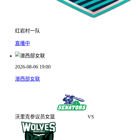
红岩村一队
直播中
2026-08-06 19:00
澳西部女联
沃里克参议员女篮
VS