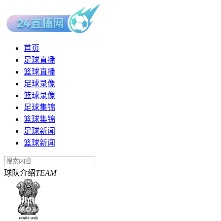
首页
足球直播
篮球直播
足球录像
篮球录像
足球集锦
篮球集锦
足球新闻
篮球新闻
球队介绍
TEAM