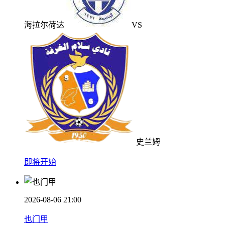
海拉尔荷达
VS
史兰姆
即将开始
2026-08-06 21:00
也门甲