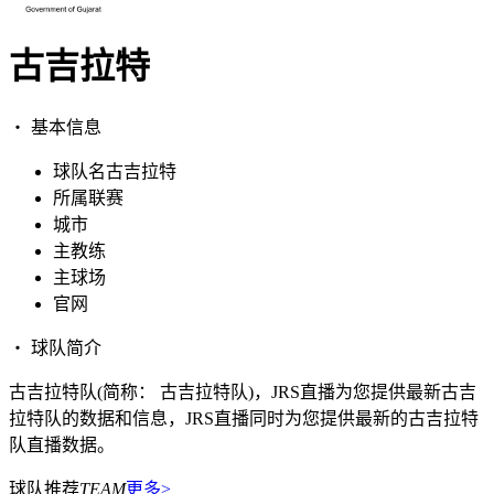
古吉拉特
・ 基本信息
球队名
古吉拉特
所属联赛
城市
主教练
主球场
官网
・ 球队简介
古吉拉特队(简称： 古吉拉特队)，JRS直播为您提供最新古吉
拉特队的数据和信息，JRS直播同时为您提供最新的古吉拉特
队直播数据。
球队推荐
TEAM
更多>