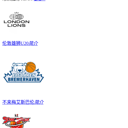
伦敦雄狮U20
简介
不来梅艾斯巴伦
简介