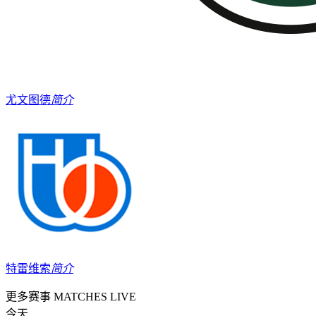
尤文图德
简介
特雷维索
简介
更多赛事
MATCHES LIVE
今天