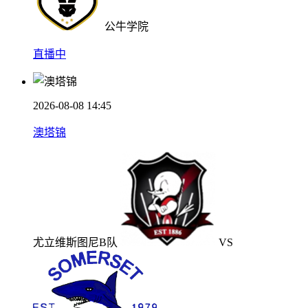
公牛学院
直播中
2026-08-08 14:45
澳塔锦
尤立维斯图尼B队
VS