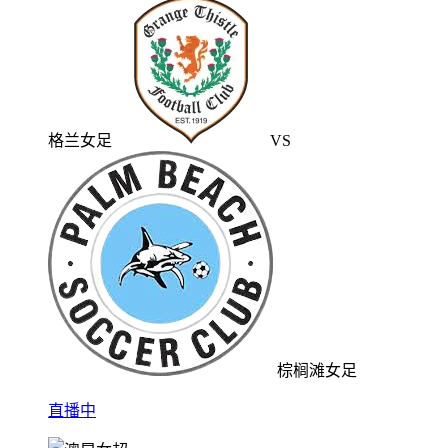
格兰女足
VS
棕榈滩女足
直播中