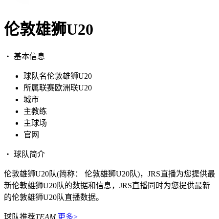
伦敦雄狮U20
・ 基本信息
球队名
伦敦雄狮U20
所属联赛
欧洲联U20
城市
主教练
主球场
官网
・ 球队简介
伦敦雄狮U20队(简称： 伦敦雄狮U20队)，JRS直播为您提供最
新伦敦雄狮U20队的数据和信息，JRS直播同时为您提供最新
的伦敦雄狮U20队直播数据。
球队推荐
TEAM
更多>