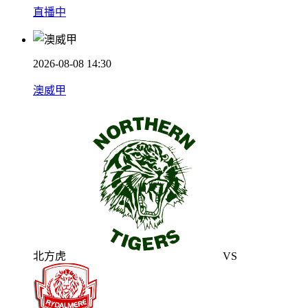
直播中
2026-08-08 14:30
澳威甲
北方虎
VS