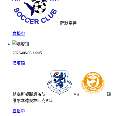
萨默塞特
直播中
2026-08-08 14:45
澳塔锦
朗塞斯顿联后备队
VS
瑞
维尔塞德奥林匹克B队
直播中