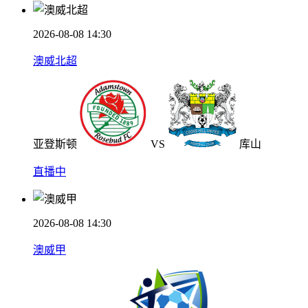
2026-08-08 14:30
澳威北超
亚登斯顿
VS
库山
直播中
2026-08-08 14:30
澳威甲