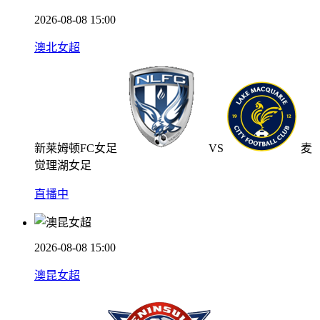
2026-08-08 15:00
澳北女超
新莱姆顿FC女足
VS
麦
觉理湖女足
直播中
2026-08-08 15:00
澳昆女超