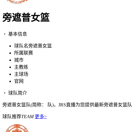
旁遮普女篮
・ 基本信息
球队名
旁遮普女篮
所属联赛
城市
主教练
主球场
官网
・ 球队简介
旁遮普女篮队(简称： 队)，JRS直播为您提供最新旁遮普女
球队推荐
TEAM
更多>