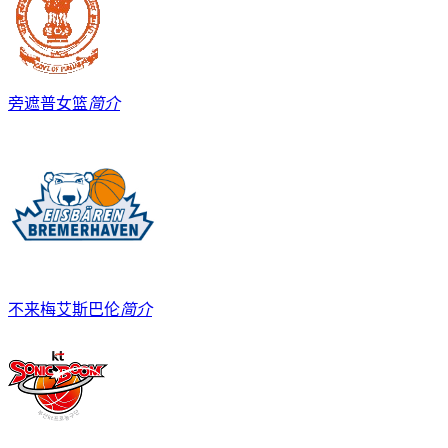
旁遮普女篮
简介
不来梅艾斯巴伦
简介