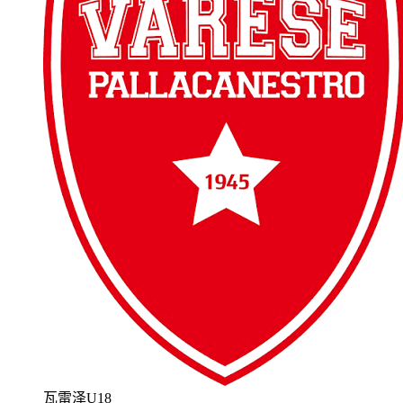
瓦雷泽U18