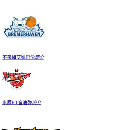
不来梅艾斯巴伦
简介
水原KT音速弹
简介