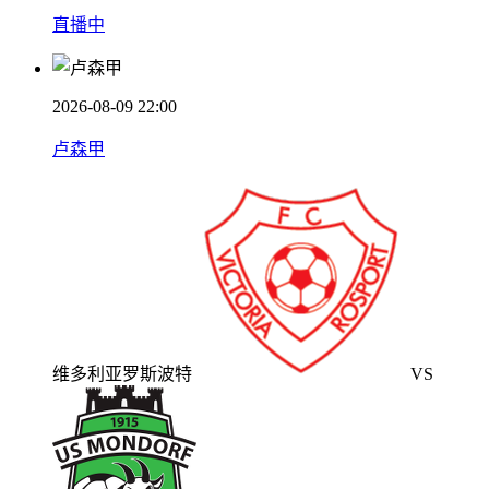
直播中
2026-08-09 22:00
卢森甲
维多利亚罗斯波特
VS