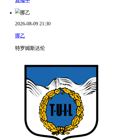
直播中
2026-08-09 21:30
挪乙
特罗姆斯达伦