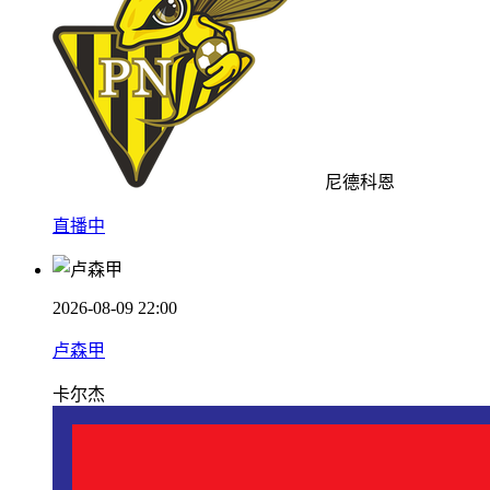
尼德科恩
直播中
2026-08-09 22:00
卢森甲
卡尔杰