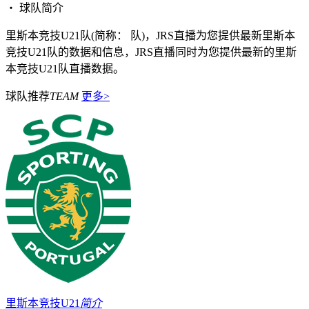
・ 球队简介
里斯本竞技U21队(简称： 队)，JRS直播为您提供最新里斯本
竞技U21队的数据和信息，JRS直播同时为您提供最新的里斯
本竞技U21队直播数据。
球队推荐
TEAM
更多>
里斯本竞技U21
简介