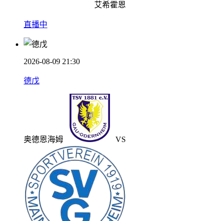
艾希霍恩
直播中
2026-08-09 21:30
德戊
奥德恩海姆
VS