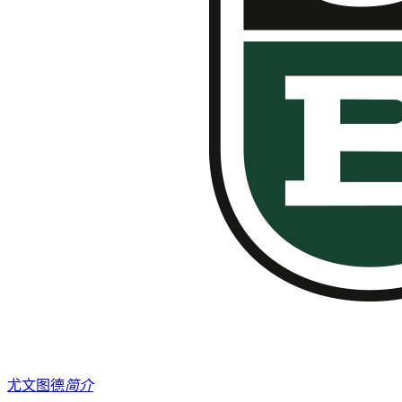
尤文图德
简介