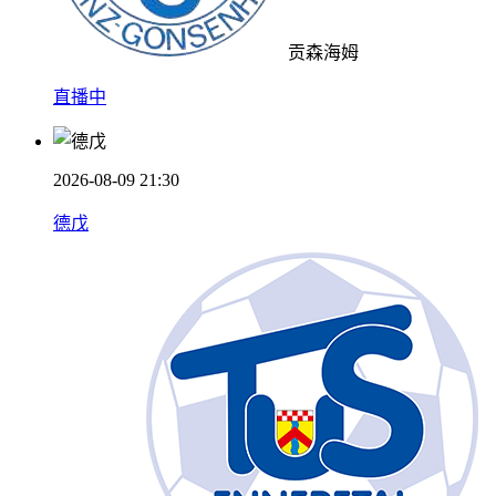
贡森海姆
直播中
2026-08-09 21:30
德戊