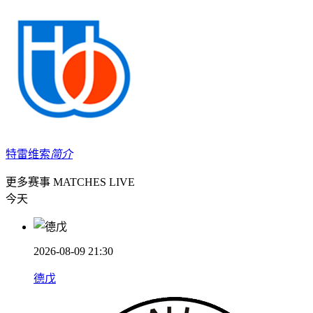
特雷维索
简介
更多赛事
MATCHES LIVE
今天
2026-08-09 21:30
德戊