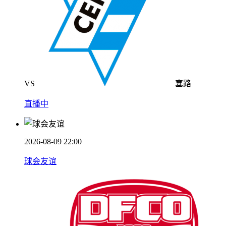
VS
塞路
直播中
2026-08-09 22:00
球会友谊