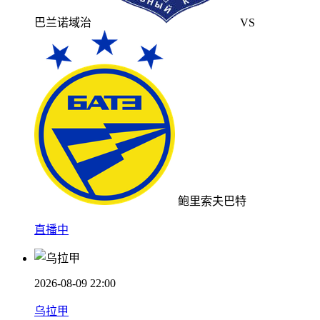
巴兰诺域治
VS
鲍里索夫巴特
直播中
2026-08-09 22:00
乌拉甲