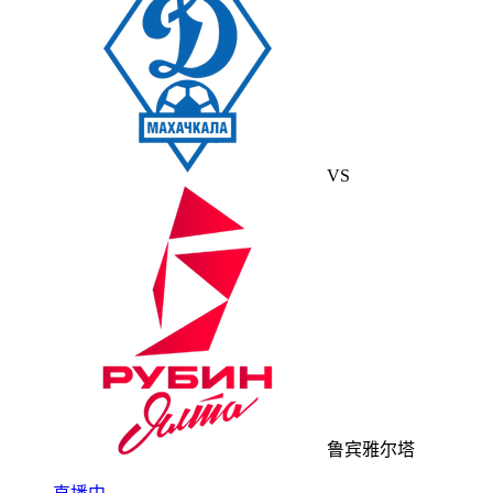
VS
鲁宾雅尔塔