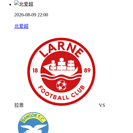
2026-08-09 22:00
北爱超
拉恩
VS