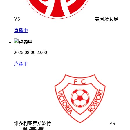
VS
美因茨女足
直播中
2026-08-09 22:00
卢森甲
维多利亚罗斯波特
VS