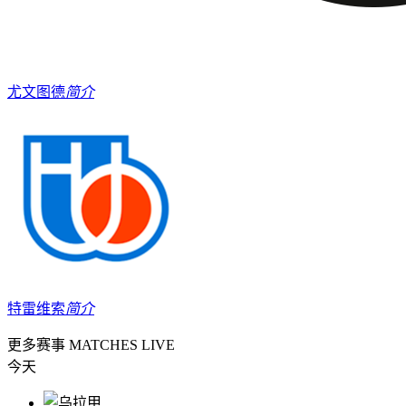
尤文图德
简介
特雷维索
简介
更多赛事
MATCHES LIVE
今天