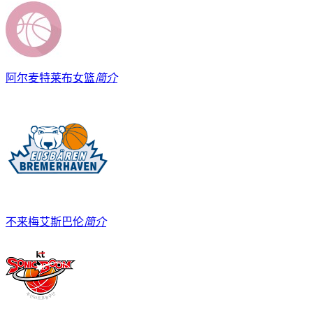
阿尔麦特莱布女篮
简介
不来梅艾斯巴伦
简介