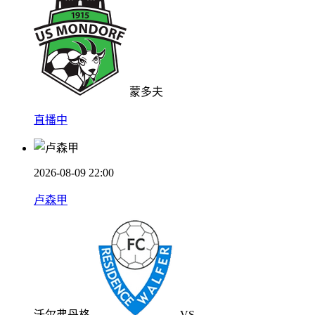
蒙多夫
直播中
2026-08-09 22:00
卢森甲
沃尔弗丹格
VS