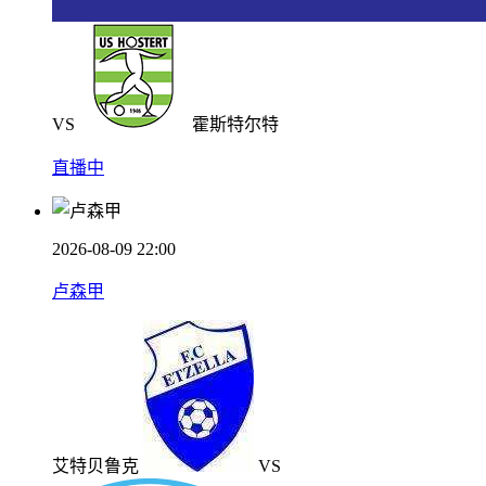
VS
霍斯特尔特
直播中
2026-08-09 22:00
卢森甲
艾特贝鲁克
VS