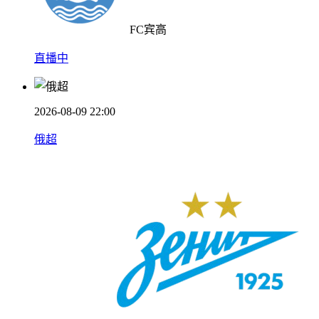
FC宾高
直播中
2026-08-09 22:00
俄超