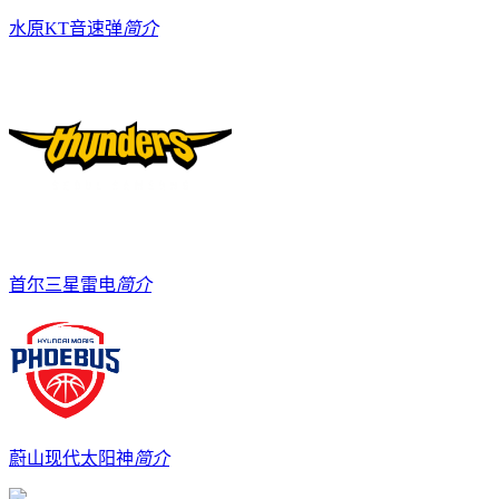
水原KT音速弹
简介
首尔三星雷电
简介
蔚山现代太阳神
简介