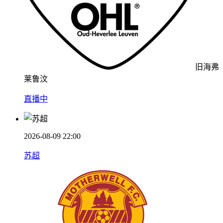
旧海弗
莱鲁汶
直播中
2026-08-09 22:00
苏超