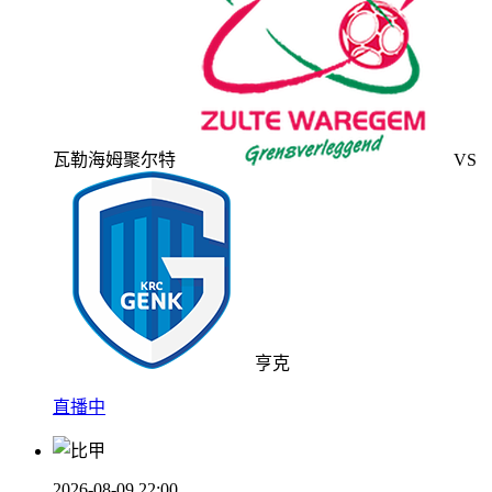
瓦勒海姆聚尔特
VS
亨克
直播中
2026-08-09 22:00