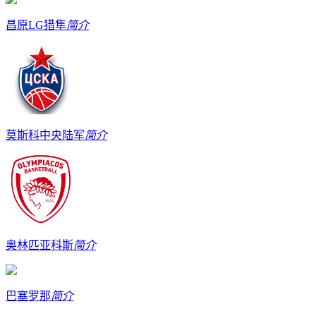
昌原LG猎隼
简介
莫斯科中央陆军
简介
奥林匹亚科斯
简介
巴塞罗那
简介