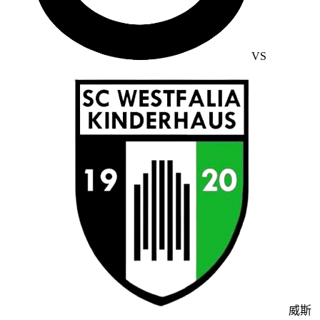
VS
威斯