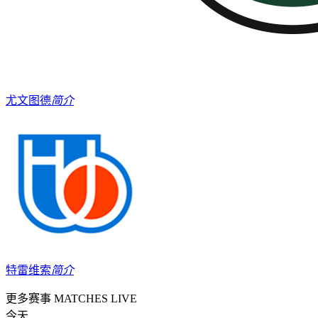
尤文图德
简介
特雷维索
简介
更多赛事
MATCHES LIVE
今天