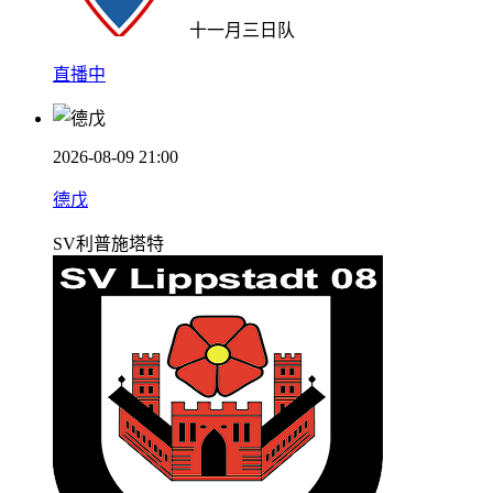
十一月三日队
直播中
2026-08-09 21:00
德戊
SV利普施塔特