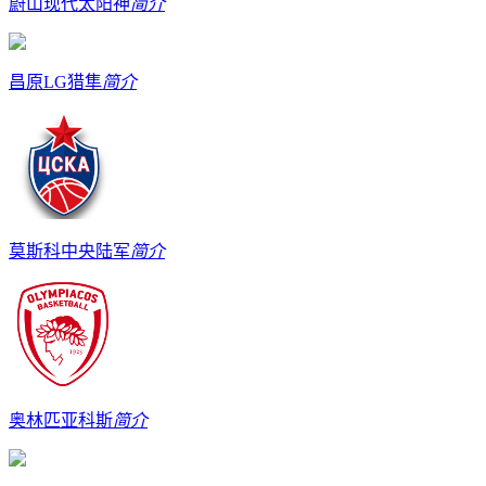
蔚山现代太阳神
简介
昌原LG猎隼
简介
莫斯科中央陆军
简介
奥林匹亚科斯
简介