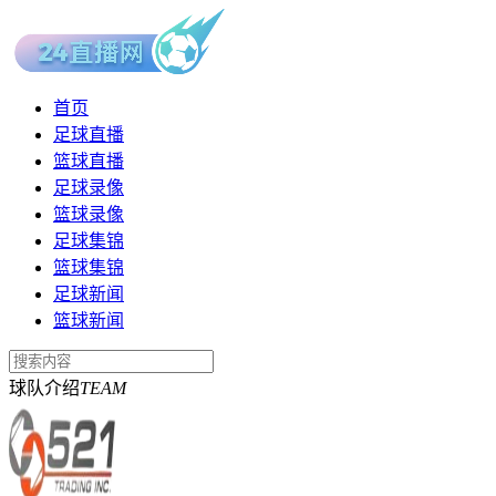
首页
足球直播
篮球直播
足球录像
篮球录像
足球集锦
篮球集锦
足球新闻
篮球新闻
球队介绍
TEAM