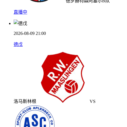
德罗赫特森阿塞尔B队
直播中
2026-08-09 21:00
德戊
洛马斯林根
VS