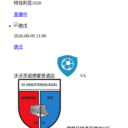
特伐利亚1920
直播中
2026-08-09 21:00
德戊
沃沃茨诺德霍恩酒店
VS