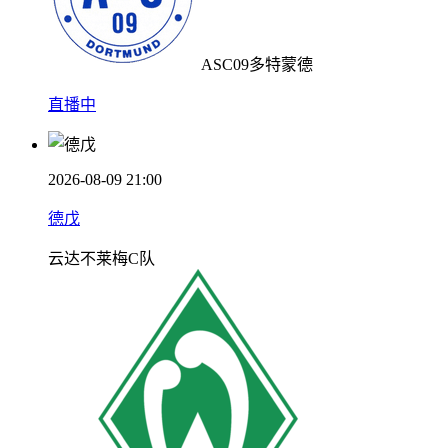
ASC09多特蒙德
直播中
2026-08-09 21:00
德戊
云达不莱梅C队