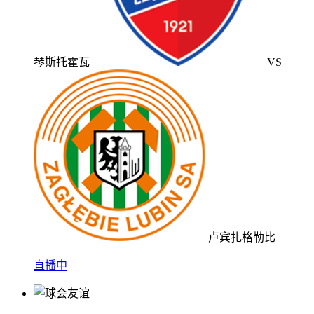
琴斯托霍瓦
VS
卢宾扎格勒比
直播中