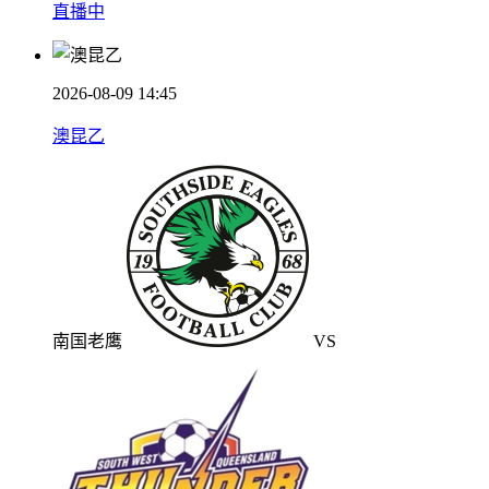
直播中
2026-08-09 14:45
澳昆乙
南国老鹰
VS