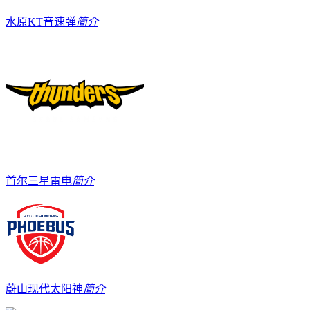
水原KT音速弹
简介
首尔三星雷电
简介
蔚山现代太阳神
简介