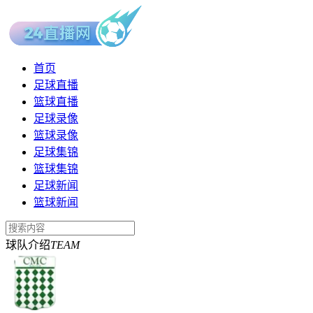
首页
足球直播
篮球直播
足球录像
篮球录像
足球集锦
篮球集锦
足球新闻
篮球新闻
球队介绍
TEAM