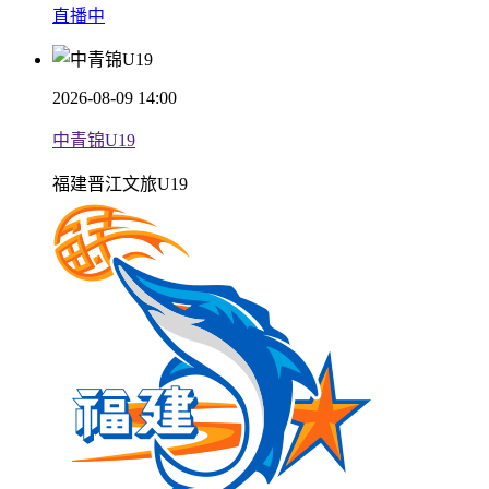
直播中
2026-08-09 14:00
中青锦U19
福建晋江文旅U19