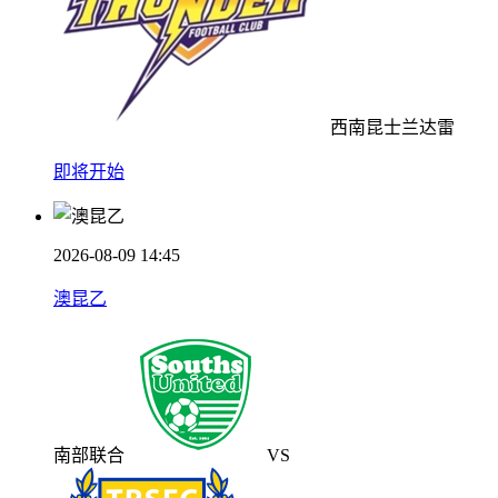
西南昆士兰达雷
即将开始
2026-08-09 14:45
澳昆乙
南部联合
VS