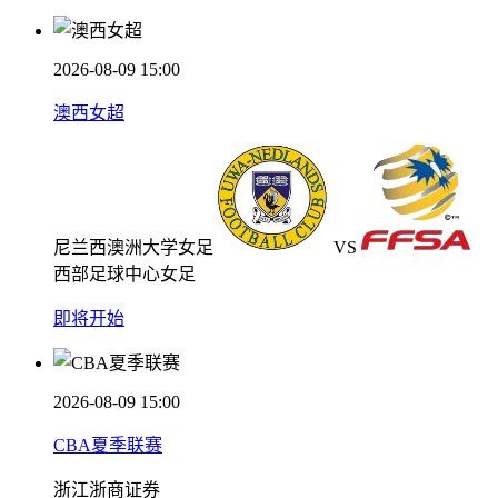
2026-08-09 15:00
澳西女超
尼兰西澳洲大学女足
VS
西部足球中心女足
即将开始
2026-08-09 15:00
CBA夏季联赛
浙江浙商证券