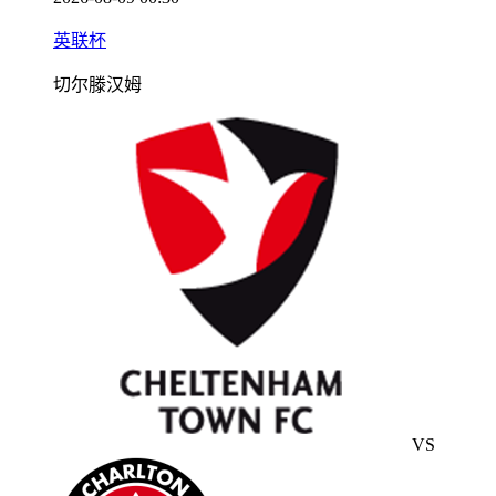
英联杯
切尔滕汉姆
VS