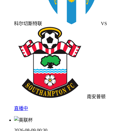
科尔切斯特联
VS
南安普顿
直播中
2026-08-09 00:30