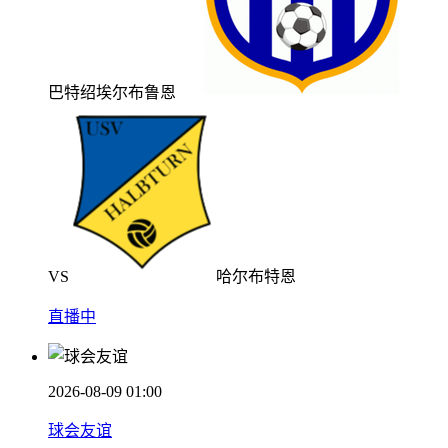
巴特绍埃尔布鲁恩
VS
哈尔布特恩
直播中
2026-08-09 01:00
球会友谊