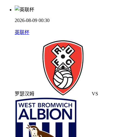
2026-08-09 00:30
英联杯
罗瑟汉姆
VS