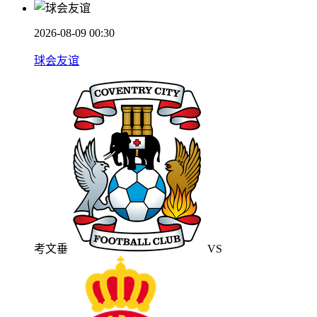
2026-08-09 00:30
球会友谊
考文垂
VS