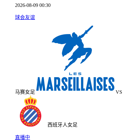
2026-08-09 00:30
球会友谊
马赛女足
VS
西班牙人女足
直播中