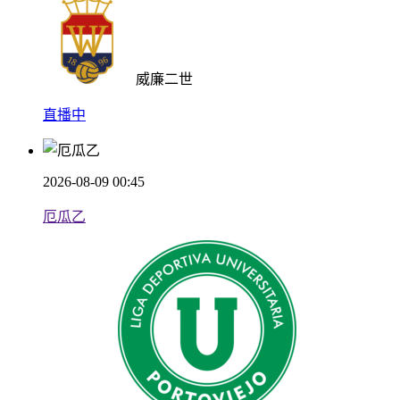
威廉二世
直播中
2026-08-09 00:45
厄瓜乙