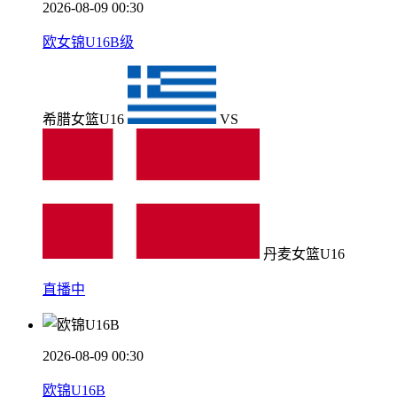
2026-08-09 00:30
欧女锦U16B级
希腊女篮U16
VS
丹麦女篮U16
直播中
2026-08-09 00:30
欧锦U16B