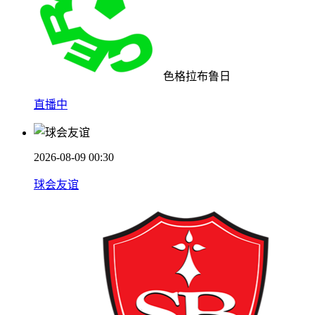
色格拉布鲁日
直播中
2026-08-09 00:30
球会友谊