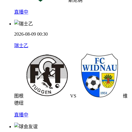
斯尼纳
直播中
2026-08-09 00:30
瑞士乙
图根
VS
维
德纽
直播中