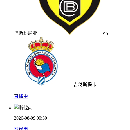
巴斯科尼亚
VS
吉纳斯提卡
直播中
2026-08-09 00:30
斯伐丙