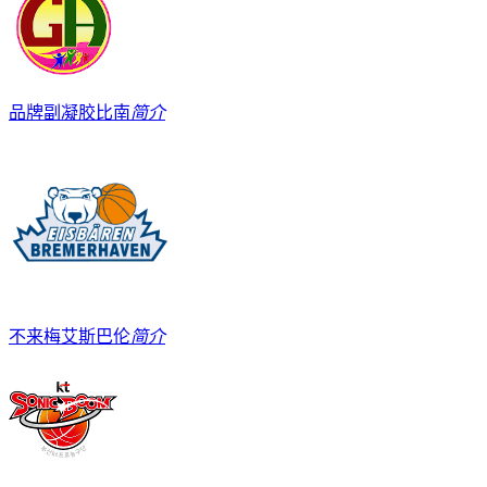
品牌副凝胶比南
简介
不来梅艾斯巴伦
简介