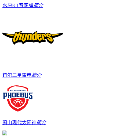
水原KT音速弹
简介
首尔三星雷电
简介
蔚山现代太阳神
简介