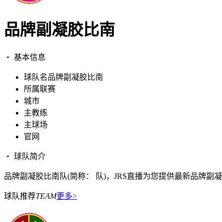
品牌副凝胶比南
・ 基本信息
球队名
品牌副凝胶比南
所属联赛
城市
主教练
主球场
官网
・ 球队简介
品牌副凝胶比南队(简称： 队)，JRS直播为您提供最新品牌
球队推荐
TEAM
更多>