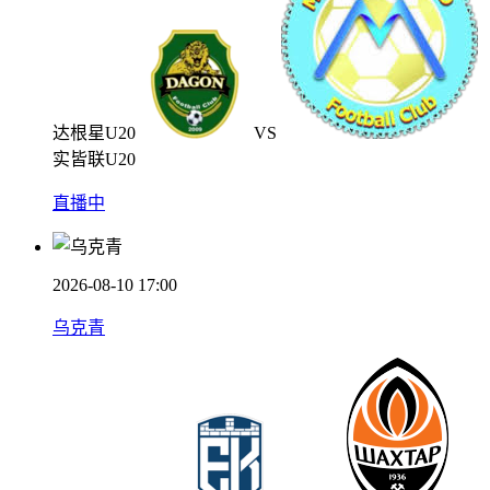
达根星U20
VS
实皆联U20
直播中
2026-08-10 17:00
乌克青