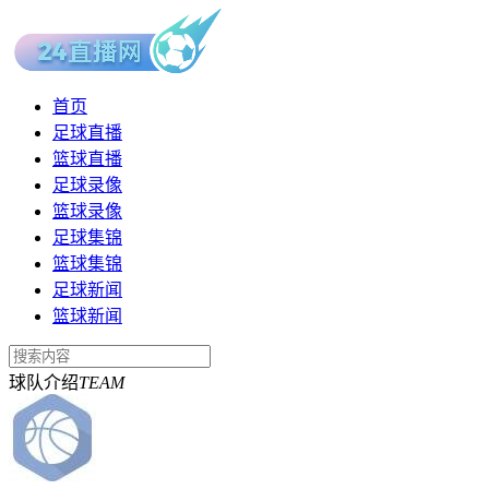
首页
足球直播
篮球直播
足球录像
篮球录像
足球集锦
篮球集锦
足球新闻
篮球新闻
球队介绍
TEAM