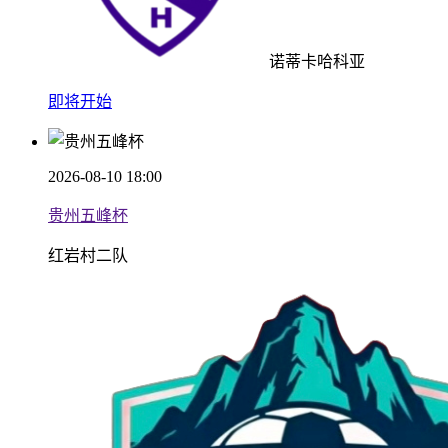
诺蒂卡哈科亚
即将开始
2026-08-10 18:00
贵州五峰杯
红岩村二队