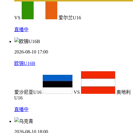
VS
爱尔兰U16
直播中
2026-08-10 17:00
欧锦U16B
爱沙尼亚U16
VS
奥地利
U16
直播中
2026-08-10 18:00