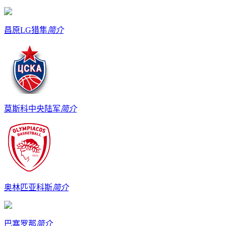
昌原LG猎隼
简介
莫斯科中央陆军
简介
奥林匹亚科斯
简介
巴塞罗那
简介