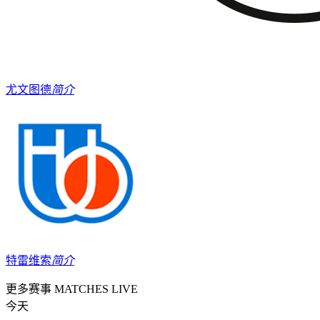
尤文图德
简介
特雷维索
简介
更多赛事
MATCHES LIVE
今天