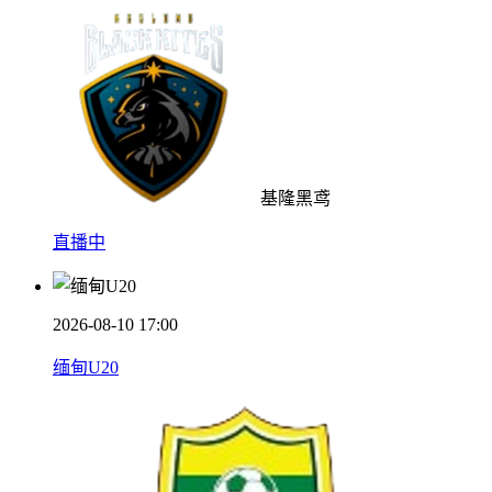
基隆黑鸢
直播中
2026-08-10 17:00
缅甸U20