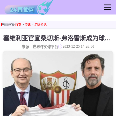
首页
>
>
当前位置:
首页
资讯
足球资讯
足球直播
篮球直播
塞维利亚官宣桑切斯·弗洛雷斯成为球队主帅
足球录像
2023-12-25 14:26:00
来源：世界杯买球平台
篮球录像
足球集锦
篮球集锦
足球新闻
篮球新闻