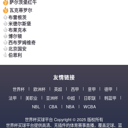
萨尔茨堡红牛
2
瓦克蒂罗尔
3
4
布雷根茨
5
米德尔斯堡
6
布莱克本
7
博尔顿
8
西布罗姆维奇
9
北京国安
10
伯恩利
友情链接
世界杯
欧洲杯
英超
西甲
意甲
德甲
法甲
美职业
亚洲杯
中超
日职联
韩篮甲
NBL
CBA
NBA
WCBA
世界杯买球平台 Copyright © 2025 版权所有
世界杯买球平台提供高清、无插件的体育赛事直播，覆盖足球、篮