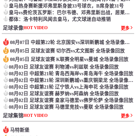
8
皇马热身赛新援邓弗里斯身披33号球衣，B席身披31号
9
皇马vs费伦茨瓦罗斯：巴尔韦德、邓弗里斯出战，居莱尔首发
10
都体：洛卡特利风闻去皇马，尤文球迷自动推销
HOT VIDEO
足球录像
更多
08月07日 中超第22轮 北京国安vs深圳新鹏城 全场录像回放
1
08月05日 足球友谊赛 切尔西vs尤文图斯 全场录像回放
2
08月05日 足球友谊赛 K联赛全明星vs曼城 全场录像回放
3
4
08月03日 足球友谊赛 利物浦vs利兹联 全场录像回放
5
08月02日 中超第21轮 青岛西海岸vs青岛海牛 全场录像回放
6
08月02日 中超第21轮 深圳新鹏城vs重庆铜梁龙 全场录像回放
7
08月02日 中超第21轮 辽宁铁人vs上海申花 全场录像回放
8
08月02日 足球友谊赛 赫罗纳vs阿森纳 全场录像回放
9
08月02日 足球友谊赛 皇家马德里vs佛罗伦萨 全场录像回放
10
08月01日 足球友谊赛 马德里竞技vs曼联 全场录像回放
HOT VIDEO
足球集锦
更多
马特斯堡
1