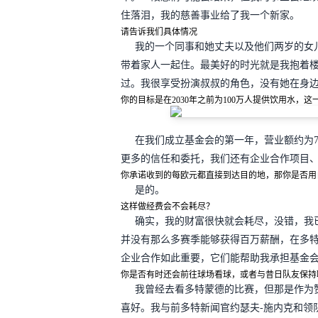
住落泪，我的慈善事业给了我一个新家。
请告诉我们具体情况
我的一个同事和她丈夫以及他们两岁的女
带着家人一起住。最美好的时光就是我抱着
过。我很享受扮演叔叔的角色，没有她在身边
你的目标是在2030年之前为100万人提供饮用水
在我们成立基金会的第一年，营业额约为76
更多的信任和委托，我们还有企业合作项目
你承诺收到的每欧元都直接到达目的地，那你是否用
是的。
这样做经费会不会耗尽？
确实，我的财富很快就会耗尽，没错，我已
并没有那么多赛季能够获得百万薪酬，在多
企业合作如此重要，它们能帮助我承担基金
你是否有时还会前往球场看球，或者与昔日队友保持
我曾经去看多特蒙德的比赛，但那是作为
喜好。我与前多特新闻官约瑟夫-施内克和领