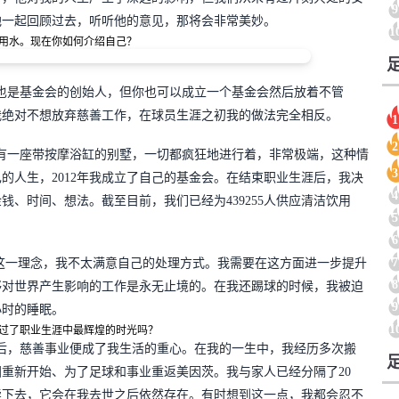
9
他一起回顾过去，听听他的意见，那将会非常美妙。
1
用水。现在你如何介绍自己？
也是基金会的创始人，但你也可以成立一个基金会然后放着不管
我绝对不想放弃慈善工作，在球员生涯之初我的做法完全相反。
1
2
有一座带按摩浴缸的别墅，一切都疯狂地进行着，非常极端，这种情
3
己的人生，2012年我成立了自己的基金会。在结束职业生涯后，我决
4
、时间、想法。截至目前，我们已经为439255人供应清洁饮用
5
6
7
”这一理念，我不太满意自己的处理方式。我需要在这方面进一步提升
8
够对世界产生影响的工作是永无止境的。在我还踢球的时候，我被迫
9
小时的睡眠。
1
度过了职业生涯中最辉煌的时光吗？
后，慈善事业便成了我生活的重心。在我的一生中，我经历多次搬
重新开始、为了足球和事业重返美因茨。我与家人已经分隔了20
续下去，它会在我去世之后依然存在。有时想到这一点，我都会忍不