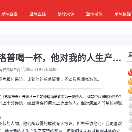
足球直播
篮球直播
足球录像
篮球录像
足球集锦
苏博蒂奇：最想和克洛普喝一杯，他对我的人生产生深远的影响
2026-04-04 04:12:00
界杯买球平台
1
图片报》采访，谈到他的慈善事业，还谈及恩师克洛普。
2
3
文（苏博蒂奇）开始从一名足球运动员转变为一位圣人。”你是否认同这种评价？
4
词上十分谨慎，而且懂得如何真正尊重他人，但扮演圣人的角色却很
5
6
？
7
不起的人物，他们所取得的成就令人惊叹。但去采访他们？我更喜欢
8
杯，他对我的人生产生了深远的影响，但我们从未有过片刻共处的安