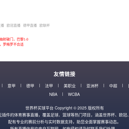
直播
欧冠直播
德甲直播
欧联杯
射破门，巴黎1-0
，罗梅罗不合适
友情链接
意甲
德甲
法甲
美职业
亚洲杯
中超
NBA
WCBA
世界杯买球平台 Copyright © 2025 版权所有
无插件的体育赛事直播，覆盖足球、篮球等热门项目，涵盖世界杯、欧冠、
配有专业的赛前分析与实时数据支持，助您全面掌握赛事动态。
所有直播信号均来自互联网，如有侵权请及时联系我们处理。