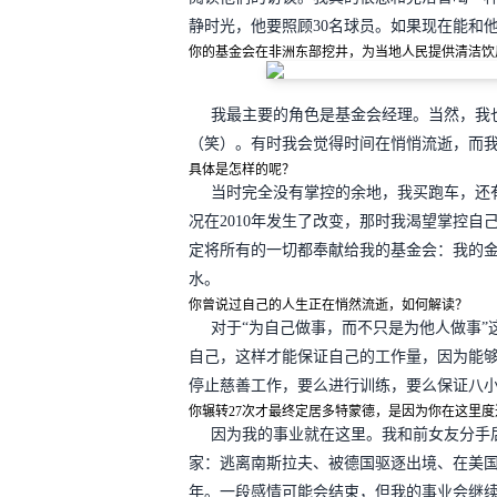
静时光，他要照顾30名球员。如果现在能和
你的基金会在非洲东部挖井，为当地人民提供清洁饮
我最主要的角色是基金会经理。当然，我
（笑）。有时我会觉得时间在悄悄流逝，而
具体是怎样的呢？
当时完全没有掌控的余地，我买跑车，还
况在2010年发生了改变，那时我渴望掌控自
定将所有的一切都奉献给我的基金会：我的金钱
水。
你曾说过自己的人生正在悄然流逝，如何解读？
对于“为自己做事，而不只是为他人做事
自己，这样才能保证自己的工作量，因为能
停止慈善工作，要么进行训练，要么保证八
你辗转27次才最终定居多特蒙德，是因为你在这里
因为我的事业就在这里。我和前女友分手
家：逃离南斯拉夫、被德国驱逐出境、在美国
年。一段感情可能会结束，但我的事业会继