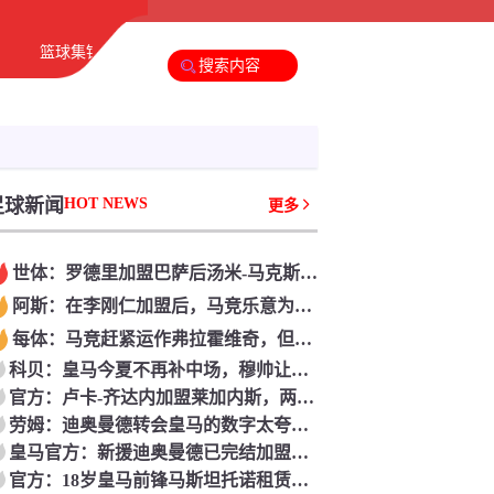
篮球集锦
足球新闻
篮球新闻
足球新闻
HOT NEWS
更多
世体：罗德里加盟巴萨后汤米-马克斯估计归队，曼城想培育他
阿斯：在李刚仁加盟后，马竞乐意为了东亚商场调整西甲竞赛时刻
每体：马竞赶紧运作弗拉霍维奇，但需求先整理归队球员
科贝：皇马今夏不再补中场，穆帅让B席主力踢中场
官方：卢卡-齐达内加盟莱加内斯，两边签约1+1年
劳姆：迪奥曼德转会皇马的数字太夸大，他是十分棒的小伙子
皇马官方：新援迪奥曼德已完结加盟球队前的体检
官方：18岁皇马前锋马斯坦托诺租赁加盟佛罗伦萨，租期1年