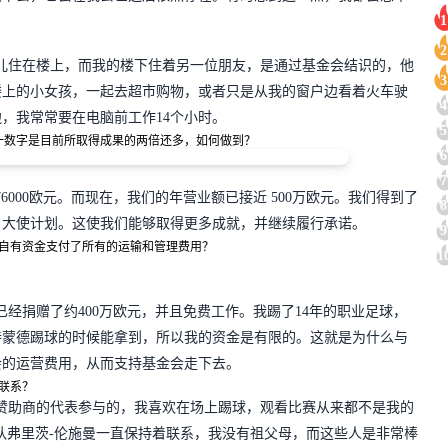
1
2
儿住在楼上，而我的楼下住着另一位朋友，是通过基金会结识的，他
3
楼上的小女孩，一起去超市购物，或者只是从我的窗户边看着火车驶
4
，我常常要在电脑前工作14个小时。
5
，这一数字是目前所取得成果的两倍还多，如何做到？
6
7
000欧元。而现在，我们的年营业额已接近 500万欧元。我们得到了
8
、大使计划。这使我们能够取得更多成就，并继续履行承诺。
9
自有资金支付了所有的运输和管理费用？
1
经捐赠了约400万欧元，并且免费工作。我踢了14年的职业足球，
特蒙德踢球的时候能拿到，所以我的资金是有限的。这就是为什么与
会的运营费用，从而支持基金会走下去。
联系？
赞助商的代表参与的，我喜欢在场上踢球，观看比赛从来都不是我的
队弗里茨-伦施曼一直保持着联系，我没有祖父母，而这些人是非常棒