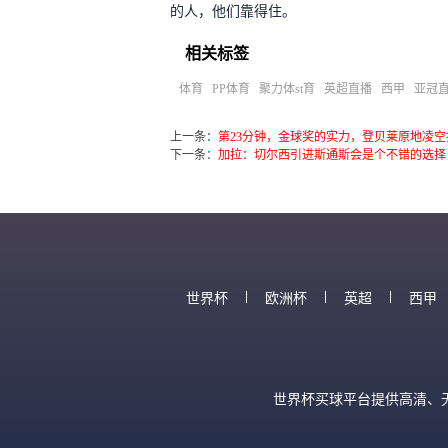
的人，他们靠得住。
相关标签
体育
PP体育
聚力体st育
英超直播
西甲
亚冠
上一条：
第23分钟，金球奖的实力，登贝莱原地凌空抽
下一条：
加拉：切尔西引进斯通斯会是个不错的选择
世界杯
欧洲杯
英超
西甲
世界杯买球平台提供高清、