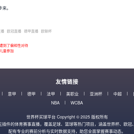
步来。
直播
欧冠直播
德甲直播
欧联杯
遭到了偏袒性对待
儿童参加
友情链接
意甲
德甲
法甲
美职业
亚洲杯
中超
NBA
WCBA
世界杯买球平台 Copyright © 2025 版权所有
无插件的体育赛事直播，覆盖足球、篮球等热门项目，涵盖世界杯、欧冠、
配有专业的赛前分析与实时数据支持，助您全面掌握赛事动态。