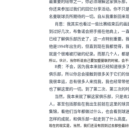
最重要的纽带之一，你必须理解这家俱乐部
你还来参加过我们的回忆分享活动。你不只
名曼联球员所期待的一切。自从我重新回来
肖恩：我其实也看过一些比赛结束后的画
到过好几次，布鲁诺会把手搭在他肩上，一
已经了解俱乐部历史了，这一点特别重要。
他是1994年出生的，但直到现在我都觉得
就是个很难被打破的纪录。而那几个人，都
所以，伙计，当你听说自己要加盟曼联的时候，会不
B费：不会，因为我本来就已经知道很多
俱乐部，所以你总会接触到很多关于它们的
我很幸运，总有很多人来找我，我也经常带
也了解这里的一切。到了第二次、第三次的
当然，我本来就了解这家俱乐部，只是肯
人，甚至包括那些在我出生前就在这里的球
集锦，看他们当年都做过什么，也会看到球
怎样的成就，和俱乐部一起走到了什么高度
现在的现实是，当然，我们还没有回到过去那些最好