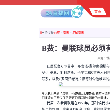
首页
>
>
当前位置:
首页
资讯
足球资讯
来源：世
在曼联官方节目中，布鲁诺-费尔南德斯与
罗伊-基恩、斯科尔斯、卡里克和C罗等人对
联系，以及C罗回归老特拉福德时令他难忘的
今天我们来到卡灵顿，和曼联队长布鲁诺-费尔南德
们还请来了两位几乎见证了曼联所有起伏的老球迷，
我第一次看曼联是在1959年，那时候我
场里的氛围。后来从1963年开始，我就经常