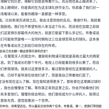
，理解它的历史，理解它到底意味着什么。而且他也真正融进来了。
是场上踢得好，你是真的在为这支球队拼尽全力。你具备了我们对一
现场看球以来，能看你踢球一直都是一种享受。
面。比如有球员进球之后，我会注意到他的反应。像谢什科，我就看
直鼓励他。我们也不希望有别人来当这个队长。而且他在加盟之前就
我们这家俱乐部最伟大的地方，就是它能留下那么多记忆。布鲁诺说
，我们可能依然是唯一一支同时拥有过三位金球奖得主的球队。这本身
是在布鲁诺出生之前就已经存在的传奇。
会自己也去翻一翻这家俱乐部的历史？
了。在葡萄牙人的观念中，曼联和利物浦可能就是英格兰最大的两家
信息。到了我成长的那个年代，电视上已经能看到很多比赛了。而且
他们参观球场。我来过这里很多次，看过那些曾经在这里踢球的人，
时候，已经不是导游在给他们讲了，而是我自己带着他们逛了。
定没有现在这么了解。现在我知道得更多了。那些曾在这里踢过球的
员，我也会慢慢去了解。等你真正来到这里之后，你会开始看他们的
迷有多爱他们。慢慢你就会明白，他们曾经成为什么样的人，取得过
。那些东西，感觉就像另一个世界。
的年份，但希望还在。所以最后交给你两个任务，布鲁诺。第一，把我们带回欧