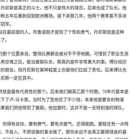
。丹尼斯是真正的斗士，他不只是伟大的球员，后来也成了队长。他
在中断五年后重新回到欧洲赛场。接下来那几年，他两个赛季差不多进
赛冠军。
站在最前面的人。布鲁诺刚才提到了个性和勇气，丹尼斯就是这种
多了。
的那个位置来说，整场比赛都会被对手不停地踢。可惜到了职业生涯
尼黑空难之后，能当曼联队长，那真的是件非常重大的事。博比经历
大的朋友。但丹尼斯在某种程度上也替他们扛起了责任。后来博比也
丹尼斯一定在其中。
然就是最有代表性的那个。后来我们踢英乙那个时期，70年代基本是
下了卢-马卡里。当时为了签他花了不少钱，本来他是要去利物浦
结果我们把他带到了曼联。他加盟时，这并不是一支特别强的球队，
。你得有自信，要有脾气，要有点傲气，还得能跑。曼联还有一点特
跑、不投入、不把该做的事全做了，那你永远不会真正赢得球迷的喜