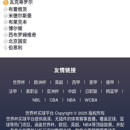
瓦克蒂罗尔
3
4
布雷根茨
5
米德尔斯堡
6
布莱克本
7
博尔顿
8
西布罗姆维奇
9
北京国安
10
伯恩利
友情链接
世界杯
欧洲杯
英超
西甲
意甲
德甲
法甲
美职业
亚洲杯
中超
日职联
韩篮甲
NBL
CBA
NBA
WCBA
世界杯买球平台 Copyright © 2025 版权所有
世界杯买球平台提供高清、无插件的体育赛事直播，覆盖足球、篮
球等热门项目，涵盖世界杯、欧冠、英超、NBA等顶级联赛，并配