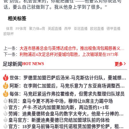
说‘别慌，机会会来的，你能把握住’——他要么对你说这句
话，要么自己就做到了。我从他身上学到了很多。”
相关标签
体育
PP体育
聚力体st育
英超直播
西甲
亚冠直播
欧冠直播
德甲直播
欧联杯
上一条：
大连市慈善总会与英博达成合作，推出梭鱼湾包厢慈善义拍活动
下一条：
利物浦近4次足总杯对曼城均取胜，上次输球是在1973年
HOT NEWS
足球新闻
更多
世体：罗德里加盟巴萨后汤米-马克斯估计归队，曼城想培育他
1
阿斯：在李刚仁加盟后，马竞乐意为了东亚商场调整西甲竞赛时刻
2
每体：马竞赶紧运作弗拉霍维奇，但需求先整理归队球员
3
4
科贝：皇马今夏不再补中场，穆帅让B席主力踢中场
5
官方：卢卡-齐达内加盟莱加内斯，两边签约1+1年
6
劳姆：迪奥曼德转会皇马的数字太夸大，他是十分棒的小伙子
7
皇马官方：新援迪奥曼德已完结加盟球队前的体检
8
官方：18岁皇马前锋马斯坦托诺租赁加盟佛罗伦萨，租期1年