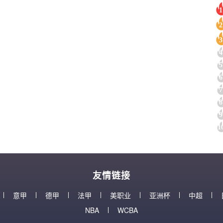
1
2
3
4
5
6
7
8
9
1
友情链接
意甲
德甲
法甲
美职业
亚洲杯
中超
NBA
WCBA