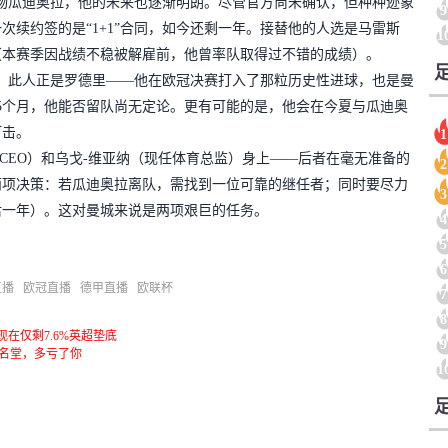
物瓜迪奥拉，他的未来也逐渐明朗。尽管官方尚未确认，但种种迹象
9
次续约签的是“1+1”合同，如今还剩一年。接替他的人选是马雷斯
1
（本赛季因战绩不稳被解雇前，他曾率队取得过不错的成绩）。
。此人正是罗德里——他在欧冠决赛打入了那粒历史性进球，也是曼
5个月，他能否留队尚无定论。更有可能的是，他会在今夏与瓜迪奥
打击。
1
CEO）和乌戈-维亚纳（现任体育总监）身上——后者在毫无准备的
2
两项决策：若瓜迪奥拉离队，需找到一位可靠的继任者；同时要尽力
3
后一年）。这对曼城来说是两项艰巨的任务。
4
5
6
直播
欧冠直播
德甲直播
欧联杯
7
8
在仅剩7.6%英超垫底
9
名堂，多亏了你
1