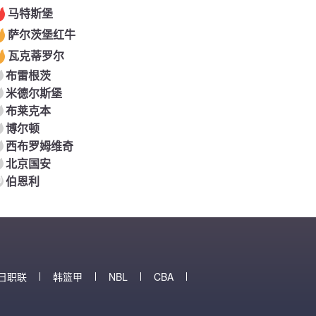
马特斯堡
萨尔茨堡红牛
瓦克蒂罗尔
布雷根茨
米德尔斯堡
布莱克本
博尔顿
西布罗姆维奇
北京国安
0
伯恩利
日职联
韩篮甲
NBL
CBA