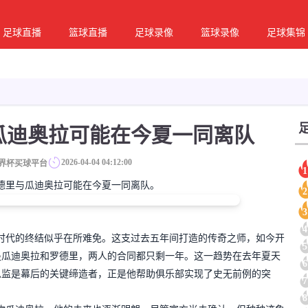
足球直播
篮球直播
足球录像
篮球录像
足球集锦
瓜迪奥拉可能在今夏一同离队
2026-04-04 04:12:00
界杯买球平台
1
罗德里与瓜迪奥拉可能在今夏一同离队。
2
3
4
时代的终结似乎在所难免。这支过去五年间打造的传奇之师，如今开
5
是瓜迪奥拉和罗德里，两人的合同都只剩一年。这一趋势在去年夏天
6
总监是幕后的关键缔造者，正是他帮助俱乐部实现了史无前例的突
7
8