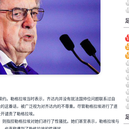
9
1
1
2
3
4
5
6
7
8
续约。勒格拉埃当时表示，齐达内并没有就法国帅位问题联系过自
9
1
埃的这番话，被广泛视为对齐达内的不尊重。尽管勒格拉埃进行了道
公开谴责了勒格拉埃。
，则指控勒格拉埃对她们进行了性骚扰。她们甚至表示，勒格拉埃与
人，也声称遭到了勒格拉埃的性骚扰。