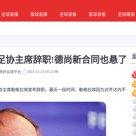
足球直播
篮球直播
足球录像
篮球录像
足球集锦
法足协主席辞职!德尚新合同也悬了
2023-12-25 14:22:00
界杯买球平台
1
2
协主席勒格拉埃宣布辞职。最近一段时间，勒格拉埃因为对齐达内不
3
4
5
6
7
8