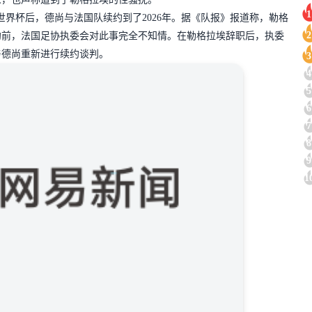
1
界杯后，德尚与法国队续约到了2026年。据《队报》报道称，勒格
2
约前，法国足协执委会对此事完全不知情。在勒格拉埃辞职后，执委
与德尚重新进行续约谈判。
3
4
5
6
7
8
9
1