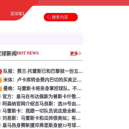
篮球集锦
足球新闻
篮球新闻
足球新闻
HOT NEWS
更多
队报：费兰-托雷斯已和巴黎就一份五年合同达成协议
米体：卢卡库转会费内巴切的买卖正加快推动，最快24小时敲定
曼晚：马雷斯卡将亲身掌控球队，不让球员投票选出下一任队长
官方：皇马在布达佩斯为普斯卡什敬献花篮
阿森纳官网介绍吉马良斯：选39号由于父亲；空闲时喜欢垂钓
马雷斯卡：我跟一切队员说这是全新的起点；顶替瓜帅没有压力
刘易斯：马雷斯卡和瓜帅很类似；有人脱离有人留下这便是足球
皇马热身赛新援邓弗里斯身披33号球衣，B席身披31号