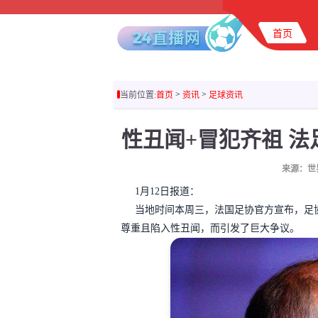
首页
>
>
当前位置:
首页
资讯
足球资讯
性丑闻+冒犯齐祖 
来源：世
1月12日报道：
当地时间本周三，法国足协官方宣布，足
尊重且陷入性丑闻，而引发了巨大争议。