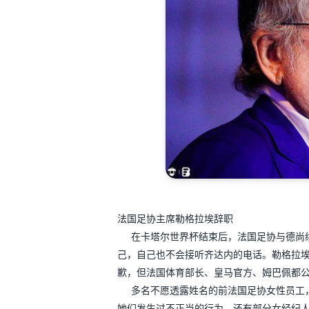
法国足协主席勒格拉埃辞职
在卡塔尔世界杯结束后，法国足协与德尚
己，自己也不会接听齐达内的电话。勒格拉
歉，但法国体育部长、皇马官方、姆巴佩都
多名不愿透露姓名的前法国足协女性员工
她们发生过不正当的行为。还有部分女经纪