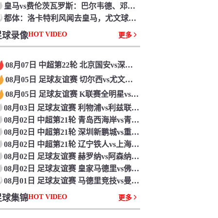
皇马vs费伦茨瓦罗斯：巴尔韦德、邓弗里斯出战，居莱尔首发
0
都体：洛卡特利风闻去皇马，尤文球迷自动推销
足球录像
HOT VIDEO
更多
08月07日 中超第22轮 北京国安vs深圳新鹏城 全场录像回放
08月05日 足球友谊赛 切尔西vs尤文图斯 全场录像回放
08月05日 足球友谊赛 K联赛全明星vs曼城 全场录像回放
08月03日 足球友谊赛 利物浦vs利兹联 全场录像回放
08月02日 中超第21轮 青岛西海岸vs青岛海牛 全场录像回放
08月02日 中超第21轮 深圳新鹏城vs重庆铜梁龙 全场录像回放
08月02日 中超第21轮 辽宁铁人vs上海申花 全场录像回放
08月02日 足球友谊赛 赫罗纳vs阿森纳 全场录像回放
08月02日 足球友谊赛 皇家马德里vs佛罗伦萨 全场录像回放
0
08月01日 足球友谊赛 马德里竞技vs曼联 全场录像回放
足球集锦
HOT VIDEO
更多