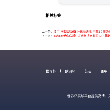
相关标签
上一条：
法甲-梅西回归破门+策动进球!巴黎2-0昂热
下一条：
TA谈枪手伤病潮：联赛杯决赛前的17个星期
世界杯
欧洲杯
英超
西甲
世界杯买球平台提供高清、