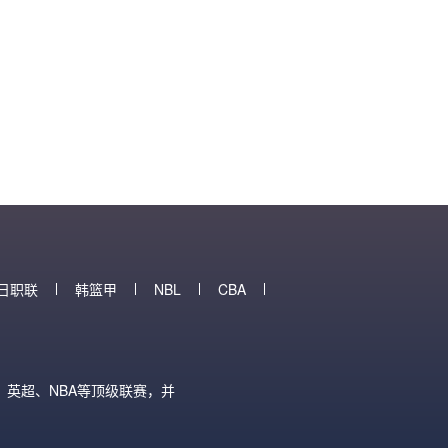
日职联
韩篮甲
NBL
CBA
英超、NBA等顶级联赛，并