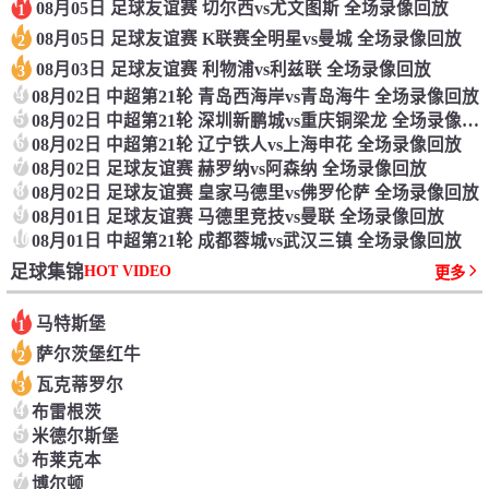
08月05日 足球友谊赛 切尔西vs尤文图斯 全场录像回放
1
08月05日 足球友谊赛 K联赛全明星vs曼城 全场录像回放
2
08月03日 足球友谊赛 利物浦vs利兹联 全场录像回放
3
4
08月02日 中超第21轮 青岛西海岸vs青岛海牛 全场录像回放
5
08月02日 中超第21轮 深圳新鹏城vs重庆铜梁龙 全场录像回放
6
08月02日 中超第21轮 辽宁铁人vs上海申花 全场录像回放
7
08月02日 足球友谊赛 赫罗纳vs阿森纳 全场录像回放
8
08月02日 足球友谊赛 皇家马德里vs佛罗伦萨 全场录像回放
9
08月01日 足球友谊赛 马德里竞技vs曼联 全场录像回放
10
08月01日 中超第21轮 成都蓉城vs武汉三镇 全场录像回放
HOT VIDEO
足球集锦
更多
马特斯堡
1
萨尔茨堡红牛
2
瓦克蒂罗尔
3
4
布雷根茨
5
米德尔斯堡
6
布莱克本
7
博尔顿