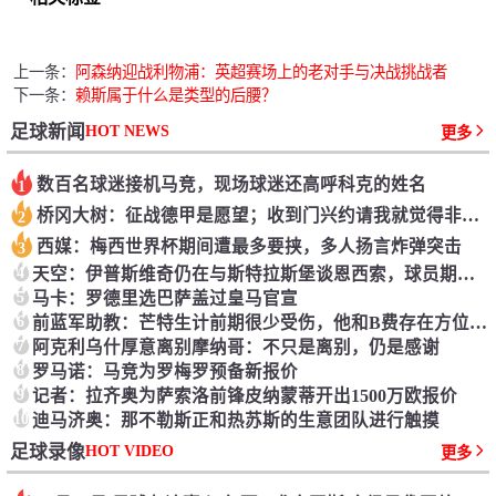
上一条：
阿森纳迎战利物浦：英超赛场上的老对手与决战挑战者
下一条：
赖斯属于什么是类型的后腰？
HOT NEWS
足球新闻
更多
数百名球迷接机马竞，现场球迷还高呼科克的姓名
1
桥冈大树：征战德甲是愿望；收到门兴约请我就觉得非来不可
2
西媒：梅西世界杯期间遭最多要挟，多人扬言炸弹突击
3
4
天空：伊普斯维奇仍在与斯特拉斯堡谈恩西索，球员期望回归
5
马卡：罗德里选巴萨盖过皇马官宣
6
前蓝军助教：芒特生计前期很少受伤，他和B费存在方位竞赛
7
阿克利乌什厚意离别摩纳哥：不只是离别，仍是感谢
8
罗马诺：马竞为罗梅罗预备新报价
9
记者：拉齐奥为萨索洛前锋皮纳蒙蒂开出1500万欧报价
10
迪马济奥：那不勒斯正和热苏斯的生意团队进行触摸
HOT VIDEO
足球录像
更多