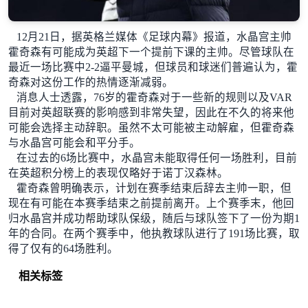
12月21日，据英格兰媒体《足球内幕》报道，水晶宫主帅
霍奇森有可能成为英超下一个提前下课的主帅。尽管球队在
最近一场比赛中2-2逼平曼城，但球员和球迷们普遍认为，霍
奇森对这份工作的热情逐渐减弱。
消息人士透露，76岁的霍奇森对于一些新的规则以及VAR
目前对英超联赛的影响感到非常失望，因此在不久的将来他
可能会选择主动辞职。虽然不太可能被主动解雇，但霍奇森
与水晶宫可能会和平分手。
在过去的6场比赛中，水晶宫未能取得任何一场胜利，目前
在英超积分榜上的表现仅略好于诺丁汉森林。
霍奇森曾明确表示，计划在赛季结束后辞去主帅一职，但
现在有可能在本赛季结束之前提前离开。上个赛季末，他回
归水晶宫并成功帮助球队保级，随后与球队签下了一份为期1
年的合同。在两个赛季中，他执教球队进行了191场比赛，取
得了仅有的64场胜利。
相关标签