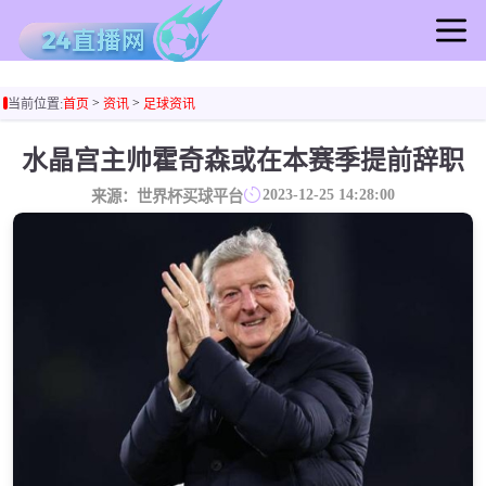
首页
>
>
当前位置:
首页
资讯
足球资讯
足球直播
篮球直播
水晶宫主帅霍奇森或在本赛季提前辞职
足球录像
2023-12-25 14:28:00
来源：世界杯买球平台
篮球录像
足球集锦
篮球集锦
足球新闻
篮球新闻