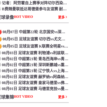
记者：阿劳霍自上赛季对阵切尔西染红后就失去了弗里克的信赖
0
B费随曼联抵达哥德堡参与友谊赛 耐性为球迷签名合影
足球录像
HOT VIDEO
更多
08月07日 中超第22轮 北京国安vs深圳新鹏城 全场录像回放
08月05日 足球友谊赛 切尔西vs尤文图斯 全场录像回放
08月05日 足球友谊赛 K联赛全明星vs曼城 全场录像回放
08月03日 足球友谊赛 利物浦vs利兹联 全场录像回放
08月02日 中超第21轮 青岛西海岸vs青岛海牛 全场录像回放
08月02日 中超第21轮 深圳新鹏城vs重庆铜梁龙 全场录像回放
08月02日 中超第21轮 辽宁铁人vs上海申花 全场录像回放
08月02日 足球友谊赛 赫罗纳vs阿森纳 全场录像回放
08月02日 足球友谊赛 皇家马德里vs佛罗伦萨 全场录像回放
0
08月01日 足球友谊赛 马德里竞技vs曼联 全场录像回放
足球集锦
HOT VIDEO
更多