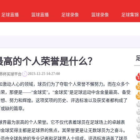
足球直播
篮球直播
足球录像
篮球录像
足球集锦
最高的个人荣誉是什么？
2023-12-25 14:27:00
界杯买球平台
1
激动人心的领域，球员们为了夺取个人荣誉不懈努力。而在众多个
2
荣，那便是——“金球奖”。“金球奖”是足球运动中含金量最高、备受
3
梦想、努力和辉煌。这项奖项的历史、评选标准以及获奖者都构成了
4
可或缺的篇章。
5
6
球界最为崇高的个人荣誉。它不仅代表着球员在足球场上的卓越表
7
的金球奖得主都是足球界的焦点，其荣誉更是让无数球员为之奋斗。
8
委员由全球各地的专业记者和足球界人士组成，评选标准涵盖了球员