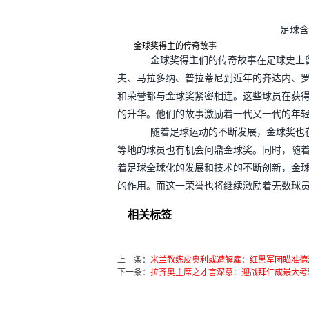
足球
金球奖得主的传奇故事
金球奖得主们的传奇故事在足球史上留
夫、马拉多纳、普拉蒂尼到近年的齐达内、罗
和荣誉都与金球奖紧密相连。这些球员在获
的升华。他们的故事激励着一代又一代的年
随着足球运动的不断发展，金球奖也在
等地的球员也有机会问鼎金球奖。同时，随
着足球全球化的发展和技术的不断创新，金
的作用。而这一荣誉也将继续激励着无数球
相关标签
上一条：
米兰教练皮奥利或遭解雇：红黑军团瞄准德
下一条：
拉齐奥主席之才言深意：迎战拜仁成最大考