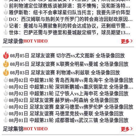
6
前利物浦定位球教练谈被辞退：我不懊悔；没和斯洛特闹翻
7
雅伊斯勒：纽卡不会拿球星归队当托言；我要先评价阵型
8
DO：西汉姆联与热刺关于所罗门的转会商洽因财政原因阻滞
9
记者：曼城与马赛就鲁利的转会达成协议，还剩细节需求敲定
10
世体：巴萨还需与罗德里和曼城敲定细节，球员期望13日前处理
HOT VIDEO
足球录像
更多
08月05日 足球友谊赛 切尔西vs尤文图斯 全场录像回放
1
08月05日 足球友谊赛 K联赛全明星vs曼城 全场录像回放
2
08月03日 足球友谊赛 利物浦vs利兹联 全场录像回放
3
4
08月02日 中超第21轮 青岛西海岸vs青岛海牛 全场录像回放
5
08月02日 中超第21轮 深圳新鹏城vs重庆铜梁龙 全场录像回放
6
08月02日 中超第21轮 辽宁铁人vs上海申花 全场录像回放
7
08月02日 足球友谊赛 赫罗纳vs阿森纳 全场录像回放
8
08月02日 足球友谊赛 皇家马德里vs佛罗伦萨 全场录像回放
9
08月01日 足球友谊赛 马德里竞技vs曼联 全场录像回放
10
08月01日 中超第21轮 成都蓉城vs武汉三镇 全场录像回放
HOT VIDEO
足球集锦
更多