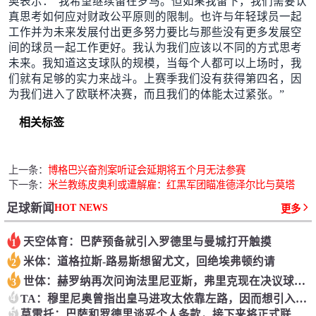
奥表示：“我希望继续留在罗马。但如果我留下，我们需要认
真思考如何应对财政公平原则的限制。也许与年轻球员一起
工作并为未来发展付出更多努力要比与那些没有更多发展空
间的球员一起工作更好。我认为我们应该以不同的方式思考
未来。我知道这支球队的规模，当每个人都可以上场时，我
们就有足够的实力来战斗。上赛季我们没有获得第四名，因
为我们进入了欧联杯决赛，而且我们的体能太过紧张。”
相关标签
上一条：
博格巴兴奋剂案听证会延期将五个月无法参赛
下一条：
米兰教练皮奥利或遭解雇：红黑军团瞄准德泽尔比与莫塔
HOT NEWS
足球新闻
更多
天空体育：巴萨预备就引入罗德里与曼城打开触摸
1
米体：道格拉斯-路易斯想留尤文，回绝埃弗顿约请
2
世体：赫罗纳再次问询法里尼亚斯，弗里克现在决议球员留队
3
4
TA：穆里尼奥曾指出皇马进攻太依靠左路，因而想引入迪奥曼德
5
莫雷托：巴萨和罗德里谈妥个人条款，接下来将正式联络曼城