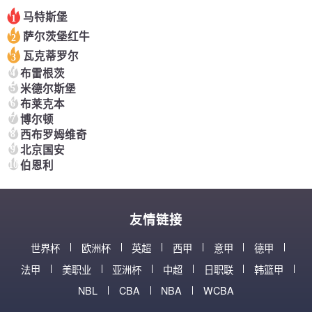
马特斯堡
1
萨尔茨堡红牛
2
瓦克蒂罗尔
3
4
布雷根茨
5
米德尔斯堡
6
布莱克本
7
博尔顿
8
西布罗姆维奇
9
北京国安
10
伯恩利
友情链接
世界杯
欧洲杯
英超
西甲
意甲
德甲
法甲
美职业
亚洲杯
中超
日职联
韩篮甲
NBL
CBA
NBA
WCBA