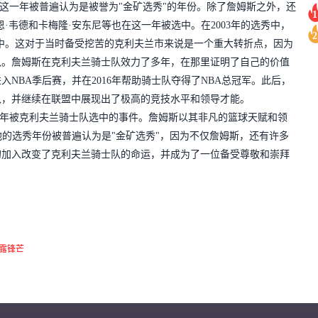
这一年被普遍认为是被誉为"金矿选秀"的年份。除了詹姆斯之外，还
1
·韦德和卡梅隆·安东尼等也在这一年被选中。在2003年的选秀中，
2
中。这对于当时备受挖苦的克利夫兰市来说是一个重大转折点，因为
队。詹姆斯在克利夫兰骑士队效力了多年，在那里证明了自己的价值
NBA季后赛，并在2016年帮助骑士队夺得了NBA总冠军。此后，
队，并继续在联盟中展现出了极高的竞技水平和领导才能。
3年被克利夫兰骑士队选中的事件。詹姆斯以其非凡的篮球天赋和领
他的选秀年份被普遍认为是"金矿选秀"，因为不仅詹姆斯，还有许多
的加入改变了克利夫兰骑士队的命运，并成为了一位备受尊敬和崇拜
露锋芒