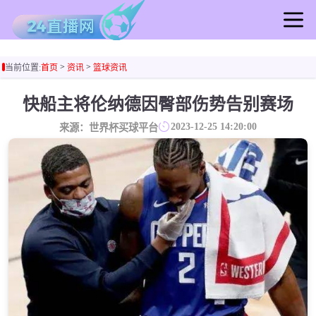
首页
>
>
当前位置:
首页
资讯
篮球资讯
足球直播
篮球直播
快船主将伦纳德因臀部伤势告别赛场
足球录像
2023-12-25 14:20:00
来源：世界杯买球平台
篮球录像
足球集锦
篮球集锦
足球新闻
篮球新闻