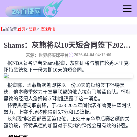
首页
>
>
当前位置:
首页
资讯
篮球资讯
足球直播
篮球直播
Shams：灰熊将以10天短合同签下2023年首轮秀怀特黑德
足球录像
2026-04-04 04:12:00
来源：世界杯买球平台
篮球录像
据NBA著名记者Shams报道，灰熊即将与前首轮秀达里克-
足球集锦
怀特黑德签下一份为期10天的短合同。
篮球集锦
报道称，孟菲斯灰熊即将以一份10天的短约签下怀特黑
足球新闻
德，他本赛季效力于发展联盟的俄克拉荷马城蓝色队。怀特
篮球新闻
黑德的经纪人詹姆斯-邓利维透露了这一消息。
怀特黑德司职前锋，于2023-2025年间代表布鲁克林篮网队
效力，上赛季场均能得到5.7分和1.5篮板。
灰熊现排名西部赛区第12位，正处于竞争季后赛名额的关
键阶段，怀特黑德的加盟对于灰熊的锋线会是有效的补强。