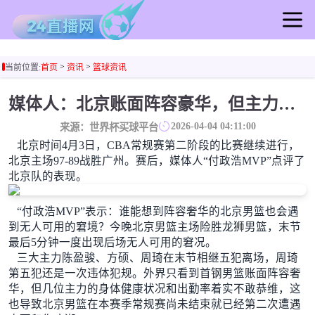
首页
>
>
当前位置:
首页
资讯
篮球资讯
足球直播
篮球直播
媒体人：北京账面阵容豪华，但主力的健康和出勤率实在不敢恭维
足球录像
2026-04-04 04:11:00
来源：世界杯买球平台
篮球录像
北京时间4月3日，CBA常规赛第二阶段的比赛继续进行，
足球集锦
北京主场97-89战胜广州。赛后，媒体人“付政浩MVP”点评了
北京队的表现。
篮球集锦
足球新闻
“付政浩MVP”表示：谁能想到阵容奢华的北京男篮也会遇
篮球新闻
到无人可用的窘境？今晚北京男篮主场险胜龙狮男篮，末节
最后5分钟一度出现后场无人可用的窘况。
三大主力陈盈骏、方硕、周琦在末节相继五犯离场，周琦
第五犯还是一次违体犯规。
外界只看到首钢男篮账面阵容奢
华，但几位主力的身体健康状况和出勤率着实不敢恭维，这
也导致北京男篮在本赛季常规赛尚未结束就已经第二次遭遇