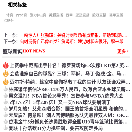
相关标签
体育
PP体育
聚力体st育
英超直播
西甲
亚冠直播
欧冠直播
德甲直播
欧联杯
上一条：
一鸣惊人！张鹏珲：关键时刻登场有点紧张，帮助到球队很开心
下一条：
何时觉得自己像41岁？詹姆斯：睡觉时状态很好，醒来却怀疑自己
HOT NEWS
篮球新闻
更多
上赛季中距离出手排名！德罗赞场均6.3次序1 KD第2 英格拉姆第3
1
会选谁穿自己的球鞋？三球：耶稣、马丁·路德·金、马尔科姆·X
2
迈尔斯·特纳：练空中瑜伽拯救了我的生计 队友还会戏弄我练这个
3
4
林庭谦年薪估达840-1470万人民币，改写台篮本乡球员薪资纪录
5
男女混打！NBA首轮16号秀！宣告参与WNBA选秀大会
6
5年1.75亿！5年2.87亿！又一支NBA球队要崩溃了
7
岁月如梭！艾弗森晒合影：国王的首场全明星赛 和他的老大哥同框
8
无詹眉？何意味！湖人官博晒照秀队史最佳双人组：OK、东里等当选
9
香港金牛5分憾负长沙勇胜取得全国U19青年篮球比赛第六名
10
夏联｜孙浩钦31分力挽狂澜，要害攻防定胜局