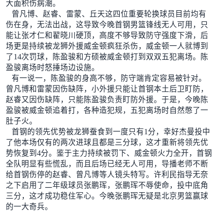
大面积伤病潮。
曾凡博、赵睿、雷蒙、丘天这四位重要轮换球员目前均有
伤在身，无法出战，这导致今晚首钢男篮锋线无人可用，只
能让张才仁和翟晓川硬顶，高度不够导致防守强度下滑，后
场更是持续被龙狮外援威金顿疯狂杀伤，威金顿一人就博到
了14次罚球，陈盈骏和方硕被威金顿打到双双五犯离场。陈
盈骏离场时怒捶场边设施。
有一说一，陈盈骏的身高不够，防守端肯定容易被针对。
曾凡博和雷蒙因伤缺阵，小外援只能让首钢本土后卫盯防，
赵睿又因伤缺阵，只能陈盈骏负责盯防外援。于是，今晚陈
盈骏被威金顿追着打，各种造犯规，五犯离场时自然憋了一
肚子火。
首钢的领先优势被龙狮蚕食到一度只有1分，幸好杰曼投中
了他本场仅有的两次进球且都是三分球，这才重新将领先优
势恢复到4分。鉴于主力持续被罚下、威金顿火力全开，首钢
全队明显有些慌乱，而且后场已经无人可用，导播老师不断
给首钢伤停的赵睿、曾凡博等人镜头特写。许利民指导无奈
之下启用了二年级球员张鹏珲，张鹏珲不辱使命，投中底角
三分，这才成功稳住军心。今晚张鹏珲无疑是北京男篮赢球
的一大奇兵。