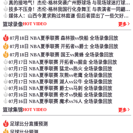
8
真的接地气！杰伦·格林突袭广州野球场 与现场球迷打球互动
9
技多不压身！杰伦·格林我国行化身舞王 与表演者一同翩然起舞
10
媒体人：山西今夏求购过林庭谦 但后者提出了一些欠好满意的条件
HOT VIDEO
篮球录像
更多
07月18日 NBA夏季联赛 森林狼vs快船 全场录像回放
1
07月18日 NBA夏季联赛 开拓者vs爵士 全场录像回放
2
07月18日 NBA夏季联赛 国王vs黄蜂 全场录像回放
3
4
07月17日 NBA夏季联赛 开拓者vs掘金 全场录像回放
5
07月17日 NBA夏季联赛 猛龙vs热火 全场录像回放
6
07月17日 NBA夏季联赛 灰熊vs老鹰 全场录像回放
7
07月17日 NBA夏季联赛 湖人vs公牛 全场录像回放
8
07月16日 NBA夏季联赛 爵士vs马刺 全场录像回放
9
07月16日 NBA夏季联赛 奇才vs快船 全场录像回放
10
07月16日 NBA夏季联赛 魔术vs76人 全场录像回放
HOT VIDEO
篮球集锦
更多
足球比分直播预测
1
足球比分预测
2