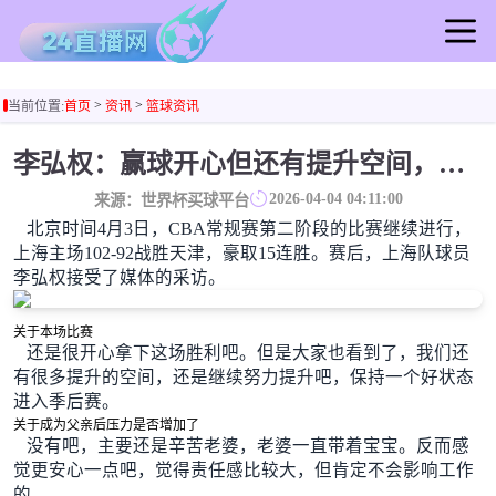
首页
>
>
当前位置:
首页
资讯
篮球资讯
足球直播
篮球直播
李弘权：赢球开心但还有提升空间，成为父亲不会影响我的比赛
足球录像
2026-04-04 04:11:00
来源：世界杯买球平台
篮球录像
北京时间4月3日，CBA常规赛第二阶段的比赛继续进行，
足球集锦
上海主场102-92战胜天津，豪取15连胜。赛后，上海队球员
李弘权接受了媒体的采访。
篮球集锦
足球新闻
关于本场比赛
篮球新闻
还是很开心拿下这场胜利吧。但是大家也看到了，我们还
有很多提升的空间，还是继续努力提升吧，保持一个好状态
进入季后赛。
关于成为父亲后压力是否增加了
没有吧，主要还是辛苦老婆，老婆一直带着宝宝。反而感
觉更安心一点吧，觉得责任感比较大，但肯定不会影响工作
的。