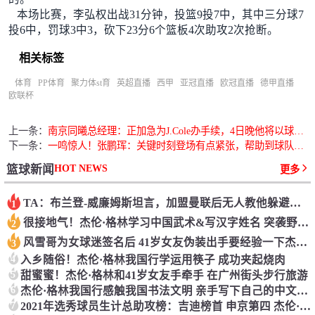
本场比赛，李弘权出战31分钟，投篮9投7中，其中三分球7
投6中，罚球3中3，砍下23分6个篮板4次助攻2次抢断。
相关标签
体育
PP体育
聚力体st育
英超直播
西甲
亚冠直播
欧冠直播
德甲直播
欧联杯
上一条：
南京同曦总经理：正加急为J.Cole办手续，4日晚他将以球员身份亮相
下一条：
一鸣惊人！张鹏珲：关键时刻登场有点紧张，帮助到球队很开心
HOT NEWS
篮球新闻
更多
TA：布兰登-威廉姆斯坦言，加盟曼联后无人教他躲避圈套
1
很接地气！杰伦·格林学习中国武术&写汉字姓名 突袭野球场秀三分
2
风雪哥为女球迷签名后 41岁女友伪装出手要经验一下杰伦·格林
3
4
入乡随俗！杰伦·格林我国行学运用筷子 成功夹起烧肉
5
甜蜜蜜！杰伦·格林和41岁女友手牵手 在广州街头步行旅游
6
杰伦·格林我国行感触我国书法文明 亲手写下自己的中文姓名
7
2021年选秀球员生计总助攻榜：吉迪榜首 申京第四 杰伦·格林第八