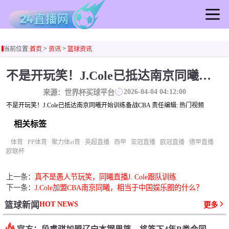
首页
>
>
当前位置:
首页
资讯
篮球资讯
足球直播
篮球直播
不是开玩笑！J.Cole已抵达南京同曦开始训练备战CBA
足球录像
2026-04-04 04:12:00
来源：世界杯买球平台
篮球录像
不是开玩笑！J.Cole已抵达南京同曦开始训练备战CBA 责任编辑: 热门视频
足球集锦
相关标签
篮球集锦
体育
PP体育
聚力体st育
英超直播
西甲
亚冠直播
欧冠直播
德甲直播
足球新闻
欧联杯
篮球新闻
上一条：
真不是愚人节玩笑，同曦直播J. Cole跟队训练
下一条：
J.Cole加盟CBA南京同曦，相当于中国娱乐圈的什么？
HOT NEWS
篮球新闻
更多