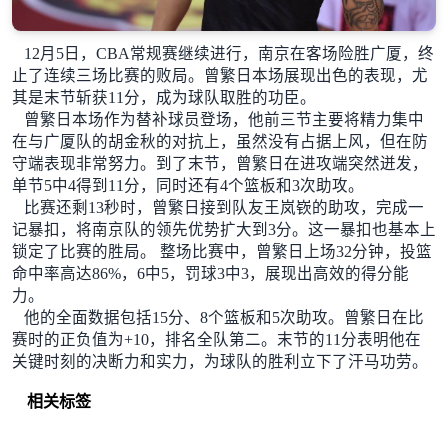
12月5日，CBA常规赛继续进行，南京在客场险胜广厦，终
止了连续三场比赛的败局。曾繁日本场展现出色的表现，尤
其是末节斩获11分，成为球队取胜的功臣。
曾繁日本场作为替补球员登场，他前三节主要将精力集中
在与广厦队的胡金秋的对抗上，虽然没有占据上风，但在防
守端表现非常努力。到了末节，曾繁日在进攻端突然迸发，
单节5中4得到11分，同时还有4个篮板和3次助攻。
比赛还剩13秒时，曾繁日接到队友王岚嵚的助攻，完成一
记暴扣，将南京队的领先优势扩大到3分。这一暴扣也基本上
锁定了比赛的胜局。 整场比赛中，曾繁日上场32分钟，投篮
命中率高达86%，6中5，罚球3中3，展现出高效的得分能
力。
他的全面数据包括15分、8个篮板和5次助攻。曾繁日在比
赛时的正负值为+10，排名全队第二。末节的11分表明他在
关键时刻的决断力和实力，为球队的胜利立下了汗马功劳。
相关标签