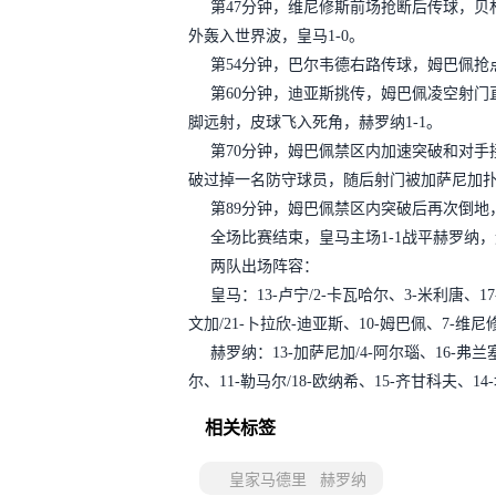
第47分钟，维尼修斯前场抢断后传球，贝
外轰入世界波，皇马1-0。
第54分钟，巴尔韦德右路传球，姆巴佩抢
第60分钟，迪亚斯挑传，姆巴佩凌空射门
脚远射，皮球飞入死角，赫罗纳1-1。
第70分钟，姆巴佩禁区内加速突破和对手
破过掉一名防守球员，随后射门被加萨尼加
第89分钟，姆巴佩禁区内突破后再次倒地
全场比赛结束，皇马主场1-1战平赫罗纳
两队出场阵容：
皇马：13-卢宁/2-卡瓦哈尔、3-米利唐、1
文加/21-卜拉欣-迪亚斯、10-姆巴佩、7-维尼
赫罗纳：13-加萨尼加/4-阿尔瑙、16-弗兰
尔、11-勒马尔/18-欧纳希、15-齐甘科夫、1
相关标签
皇家马德里
赫罗纳