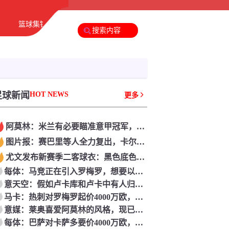
篮球集锦
足球新闻
篮球新闻
足球新闻
HOT NEWS
更多
阿莫林：米兰有必要瞄准意甲冠军，很多人想坐我方位
图片报：赛巴里等人全力复出，卡尔和格纳布里参与德超杯存疑
尤文发布新赛季二客球衣：黑色底色调配同色系火焰图画
每体：马竞正在引入罗梅罗，想要以此来留住阿尔瓦雷斯
意天空：假如卢卡库和卢卡中有人归队，那不勒斯将推动热苏斯
马卡：热刺对罗梅罗起价4000万欧，马竞此前报3000万欧元被拒
意媒：莱奥喜爱阿莫林的风格，现已告知米兰自己不想再归队
每体：巴萨对卡萨多要价4000万欧，信任沙特沙龙有才能满意