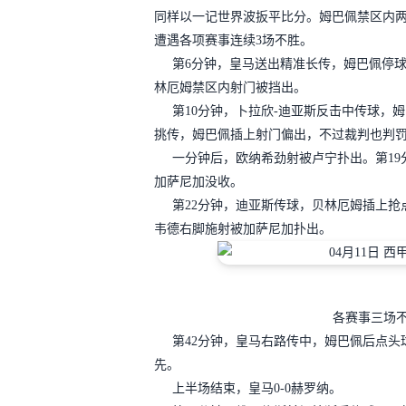
同样以一记世界波扳平比分。姆巴佩禁区内两
遭遇各项赛事连续3场不胜。
第6分钟，皇马送出精准长传，姆巴佩停
林厄姆禁区内射门被挡出。
第10分钟，卜拉欣-迪亚斯反击中传球，
挑传，姆巴佩插上射门偏出，不过裁判也判
一分钟后，欧纳希劲射被卢宁扑出。第1
加萨尼加没收。
第22分钟，迪亚斯传球，贝林厄姆插上抢
韦德右脚施射被加萨尼加扑出。
各赛事三场不
第42分钟，皇马右路传中，姆巴佩后点
先。
上半场结束，皇马0-0赫罗纳。