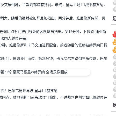
9
次突破倒地，主裁判都没有判罚。最终，皇马主场1-1战平赫罗纳，
1
球稍大，随后的捅射被加萨尼加挡出。两分钟后，维尼修斯传球，贝
姆巴佩后点射门被门线处的客队球员挡出。第12分钟，卜拉欣-迪亚斯
1
罚法国人越位在先。
2
9分钟，维尼修斯和卡马文加进行配合，前者随后的低射被赫罗纳门将
3
4
点射门，皮球滑门而过。第28分钟，卡瓦哈尔右路倒三角传球，巴尔
5
6
7
8
9
胜！巴尔韦德世界波 皇马1-1赫罗纳
1
头球回点，维尼修斯门前头球攻门偏出，不过裁判也判罚姆巴佩越位在