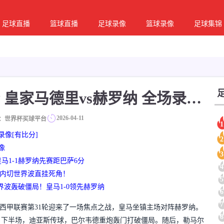
足球直播
篮球直播
足球录像
篮球录像
足球集锦
04月11日 西甲第31轮 皇家马德里vs赫罗纳 全场录像回放
2026-04-11
：世界杯买球平台
1
录像[有比分]
2
像
3
皇马1-1赫罗纳先赛距巴萨6分
4
马尔内切世界波直挂死角！
5
界波轰破僵局！皇马1-0领先赫罗纳
6
7
26赛季西甲联赛第31轮迎来了一场焦点之战，皇马坐镇主场对阵赫罗纳。
8
。下半场，迪亚斯传球，巴尔韦德重炮轰门打破僵局。随后，勒马尔