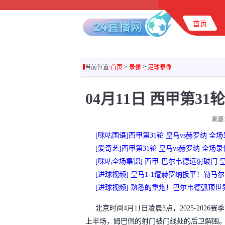
首页
>
>
当前位置:
首页
录像
足球录像
来源
[咪咕国语]西甲第31轮 皇马vs赫罗纳 全场
[爱奇艺]西甲第31轮 皇马vs赫罗纳 全场录
[咪咕全场集锦] 西甲-巴尔韦德远射破门 
[进球视频] 皇马1-1遭赫罗纳扳平！勒
[进球视频] 熟悉的重炮！巴尔韦德弧顶世
北京时间4月11日凌晨3点，2025-20
上半场，姆巴佩的射门被门线处的后卫解围