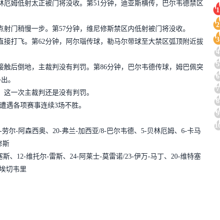
林厄姆低射太正被门将没收。
第51分钟，迪亚斯横传，巴尔韦德禁区
1
2
点射门稍慢一步。第57分钟，维尼修斯禁区内低射被门将没收。
3
直接打飞。
第62分钟，阿尔瑙传球，勒马尔带球至大禁区弧顶附近拔
4
5
接触后倒地，主裁判没有判罚。第86分钟，巴尔韦德传球，姆巴佩突
6
扑出。
7
，这一次主裁判还是没有判罚。
8
，遭遇各项赛事连续3场不胜。
9
1
7-劳尔-阿森西奥、20-弗兰-加西亚/8-巴尔韦德、5-贝林厄姆、6-卡马
修斯
塞斯、12-维托尔-雷斯、24-阿莱士-莫雷诺/23-伊万-马丁、20-维特塞
4-埃切韦里