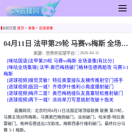
首页
>
>
当前位置:
首页
录像
足球录像
足球直播
篮球直播
04月11日 法甲第29轮 马赛vs梅斯 全场录像回放
足球录像
2026-04-11
来源：世界杯买球平台
篮球录像
[咪咕国语]法甲第29轮 马赛vs梅斯 全场录像[有比分]
足球集锦
[咪咕全场集锦] 法甲-奥巴梅扬破门格林伍德两助攻 马赛3-1
梅斯
篮球集锦
[进球视频]嗅觉灵敏！特拉奥雷接队友横传推射空门得手
足球新闻
[进球视频]扳回一城！齐塔伊什维利小角度爆射破门
篮球新闻
[进球视频]梅开二度！奥巴梅杨接队友直塞轻松推射破门
[进球视频]再下一城！派尚单刀写意挑射攻破十指关
直播网讯：
北京时间4月11日法国足球顶级联赛 联赛 第29轮，
马赛主场对阵梅斯。马赛奥巴梅扬破门，派尚破门，哈米德-特拉奥
雷破门，格林伍德送出2次助攻。梅斯西泰什维利破门。最终比分马
赛 3-1 梅斯。