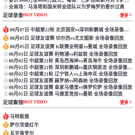
要价3000万至4000万欧元，每体：巴萨回绝新月对卡萨多报价
10
全商场：马洛塔和国米转会团队以为罗梅罗的要价过高
HOT VIDEO
足球录像
更多
08月07日 中超第22轮 北京国安vs深圳新鹏城 全场录像回放
1
08月05日 足球友谊赛 切尔西vs尤文图斯 全场录像回放
2
08月05日 足球友谊赛 K联赛全明星vs曼城 全场录像回放
3
4
08月03日 足球友谊赛 利物浦vs利兹联 全场录像回放
5
08月02日 中超第21轮 青岛西海岸vs青岛海牛 全场录像回放
6
08月02日 中超第21轮 深圳新鹏城vs重庆铜梁龙 全场录像回放
7
08月02日 中超第21轮 辽宁铁人vs上海申花 全场录像回放
8
08月02日 足球友谊赛 赫罗纳vs阿森纳 全场录像回放
9
08月02日 足球友谊赛 皇家马德里vs佛罗伦萨 全场录像回放
10
08月01日 足球友谊赛 马德里竞技vs曼联 全场录像回放
HOT VIDEO
足球集锦
更多
马特斯堡
1
萨尔茨堡红牛
2
瓦克蒂罗尔
3