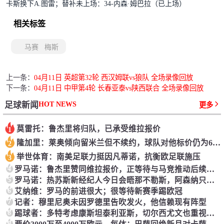
卡斯换下A.图雷；替补未上场：34-内森·姆巴拉（已上场）
相关标签
马赛
梅斯
上一条：
04月11日 英超第32轮 西汉姆联vs狼队 全场录像回放
下一条：
04月11日 中甲第4轮 长春亚泰vs陕西联合 全场录像回放
HOT NEWS
足球新闻
更多
莫雷托：鲁杰里将归队，已承受维拉报价
1
隆加里：莱奥倾向留米兰但不续约，球队对他标价仍为6000万欧
2
举世体育：南美足联力挺因凡蒂诺，抗衡欧足联施压
3
4
罗马诺：鲁杰里赞同维拉报价，正等待与马竞推动后续过程
5
罗马诺：热苏斯新经纪人今日会晤那不勒斯，阿森纳只考虑永久转会
6
艾纳维：罗马的前进很大；很等待新赛季踢欧冠
7
记者：穆里尼奥未因罗德里告吹发火，他信赖现有阵型
8
踢球者：多特考虑康斯坦泰利亚斯，切尔西尤文也重视该球员
9