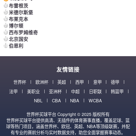
4
布雷根茨
5
米德尔斯堡
6
布莱克本
7
博尔顿
8
西布罗姆维奇
9
北京国安
10
伯恩利
友情链接
世界杯
欧洲杯
英超
西甲
意甲
德甲
法甲
美职业
亚洲杯
中超
日职联
韩篮甲
NBL
CBA
NBA
WCBA
世界杯买球平台 Copyright © 2025 版权所有
世界杯买球平台提供高清、无插件的体育赛事直播，覆盖足球、篮
球等热门项目，涵盖世界杯、欧冠、英超、NBA等顶级联赛，并配
有专业的赛前分析与实时数据支持，助您全面掌握赛事动态。