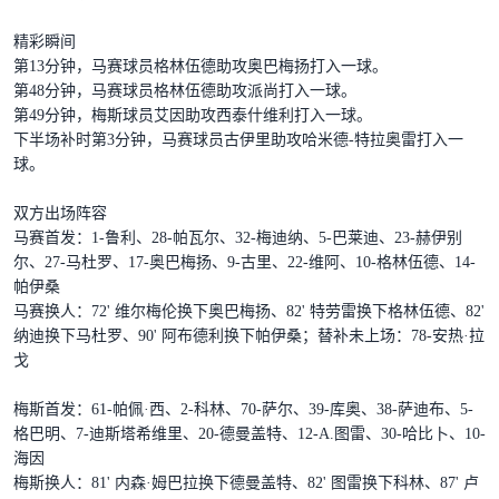
精彩瞬间
第13分钟，马赛球员格林伍德助攻奥巴梅扬打入一球。
第48分钟，马赛球员格林伍德助攻派尚打入一球。
第49分钟，梅斯球员艾因助攻西泰什维利打入一球。
下半场补时第3分钟，马赛球员古伊里助攻哈米德-特拉奥雷打入一
球。
双方出场阵容
马赛首发：1-鲁利、28-帕瓦尔、32-梅迪纳、5-巴莱迪、23-赫伊别
尔、27-马杜罗、17-奥巴梅扬、9-古里、22-维阿、10-格林伍德、14-
帕伊桑
马赛换人：72' 维尔梅伦换下奥巴梅扬、82' 特劳雷换下格林伍德、82'
纳迪换下马杜罗、90' 阿布德利换下帕伊桑；替补未上场：78-安热·拉
戈
梅斯首发：61-帕佩·西、2-科林、70-萨尔、39-库奥、38-萨迪布、5-
格巴明、7-迪斯塔希维里、20-德曼盖特、12-A.图雷、30-哈比卜、10-
海因
梅斯换人：81' 内森·姆巴拉换下德曼盖特、82' 图雷换下科林、87' 卢