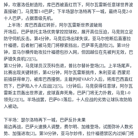
掉，坎塞洛低射造险，库巴西被直红罚下，阿尔瓦雷斯任意球世界波
直接破门，马竞暂1-0巴萨；下半场瑟尔洛特再下一城，最终马竞2-0
十人巴萨，占据晋级先机。
上半场：库巴西直红转折，阿尔瓦雷斯世界波破局
开场后，巴萨依托主场优势掌控控球权，展开高位压迫，马竞则立足
防守伺机反击。第4分钟，马竞后场出球失误，亚马尔抢断后直塞拉
什福德，后者射门被马竞门将穆索挡出，巴萨率先造险[2]。第18分
钟，亚马尔横传助攻拉什福德包抄入网，但因越位在先被判无效，巴
萨错失良机[2][5]。
第32分钟，马竞球员汉茨科伤退，普比尔替补登场[2]。上半场尾声，
比赛出现关键转折，第42分钟，阿尔瓦雷斯挑传，朱利亚诺·西蒙尼
前插获得单刀，被库巴西撞倒，主裁判经VAR介入后，将库巴西直红
罚下，巴萨陷入十人应战[2][5]。1分钟后，马竞获得任意球，阿尔瓦
雷斯主罚轰出世界波，皮球直奔死角，巴萨门将无力扑救，马竞1-0
领先[2][3]。半场战罢，巴萨0-1落后，十人应战的劣势让球队攻防陷
入被动。
下半场：瑟尔洛特再下一城，巴萨反扑未果
易边再战，巴萨火速换人调整，费尔明、加维登场，试图弥补人数劣
势、加强进攻[2]。第50分钟，亚马尔妙传，拉什福德禁区内过掉门将