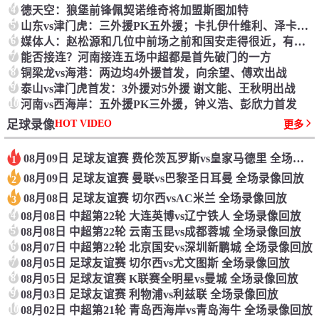
4
德天空：狼堡前锋佩契诺维奇将加盟斯图加特
5
山东vs津门虎：三外援PK五外援；卡扎伊什维利、泽卡候补
6
媒体人：赵松源和几位中前场之前和国安走得很近，有人想先上大学
7
能否接连？河南接连五场中超都是首先破门的一方
8
铜梁龙vs海港：两边均4外援首发，向余望、傅欢出战
9
泰山vs津门虎首发：3外援对5外援 谢文能、王秋明出战
10
河南vs西海岸：五外援PK三外援，钟义浩、彭欣力首发
HOT VIDEO
足球录像
更多
08月09日 足球友谊赛 费伦茨瓦罗斯vs皇家马德里 全场录像回放
1
08月09日 足球友谊赛 曼联vs巴黎圣日耳曼 全场录像回放
2
08月08日 足球友谊赛 切尔西vsAC米兰 全场录像回放
3
4
08月08日 中超第22轮 大连英博vs辽宁铁人 全场录像回放
5
08月08日 中超第22轮 云南玉昆vs成都蓉城 全场录像回放
6
08月07日 中超第22轮 北京国安vs深圳新鹏城 全场录像回放
7
08月05日 足球友谊赛 切尔西vs尤文图斯 全场录像回放
8
08月05日 足球友谊赛 K联赛全明星vs曼城 全场录像回放
9
08月03日 足球友谊赛 利物浦vs利兹联 全场录像回放
10
08月02日 中超第21轮 青岛西海岸vs青岛海牛 全场录像回放