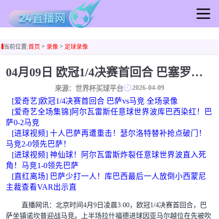
首页
>
>
当前位置:
首页
录像
足球录像
足球直播
篮球直播
04月09日 欧冠1/4决赛首回合 巴塞罗那vs马德里竞技 全场录像回放
足球录像
2026-04-09
来源：世界杯买球平台
篮球录像
[爱奇艺]欧冠1/4决赛首回合 巴萨vs马竞 全场录像
足球集锦
[爱奇艺全场集锦]阿尔瓦雷斯任意球世界波库巴西染红！巴
萨0-2马竞
篮球集锦
[进球视频] 十人巴萨再遭重击！瑟尔洛特替补抢点破门！
足球新闻
马竞2-0领先巴萨！
篮球新闻
[进球视频] 神仙球！阿尔瓦雷斯炸裂任意球世界波直入死
角！马竞1-0领先巴萨
[直红离场] 巴萨少打一人！库巴西最后一人放倒小西蒙尼
主裁查看VAR出示直
直播网讯：
北京时间4月9日凌晨3:00，欧冠1/4决赛首回合，巴
萨坐镇诺坎普迎战马竞。上半场拉什福德进球因亚马尔越位在先被吹