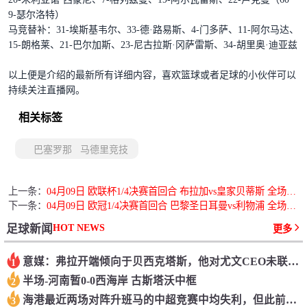
9-瑟尔洛特）
马竞替补：31-埃斯基韦尔、33-德·路易斯、4-门多萨、11-阿尔马达、
15-朗格莱、21-巴尔加斯、23-尼古拉斯·冈萨雷斯、34-胡里奥·迪亚兹
以上便是介绍的最新所有详细内容，喜欢篮球或者足球的小伙伴可以
持续关注直播网。
相关标签
巴塞罗那
马德里竞技
上一条：
04月09日 欧联杯1/4决赛首回合 布拉加vs皇家贝蒂斯 全场录像回放
下一条：
04月09日 欧冠1/4决赛首回合 巴黎圣日耳曼vs利物浦 全场录像回放
HOT NEWS
足球新闻
更多
意媒：弗拉开端倾向于贝西克塔斯，他对尤文CEO未联络他感到绝望
1
半场-河南暂0-0西海岸 古斯塔沃中框
2
海港最近两场对阵升班马的中超竞赛中均失利，但此前曾取过13连胜
3