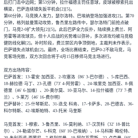
后打门击中边网；第53分钟，拉什福德主罚任意球，皮球被穆索托出
横梁，巴萨连续错失扳平机会[2][5]。
第60分钟，马竞换人发力，瑟尔洛特、巴埃纳登场加强进攻[2]。第70
分钟，格列兹曼策动攻势，鲁杰里左路传中，瑟尔洛特门前抢点破
门，马竞2-0扩大领先[2][5]。此后巴萨全力反扑，陆续换上费兰、阿
劳霍等进攻球员，但十人应战的劣势难以弥补，多次进攻均被马竞稳
健防线化解[2]。补时阶段，费兰禁区内争顶倒地，主裁判未作表示，
巴萨错失点球机会[2]。最终，全场比赛结束，巴萨0-2不敌马竞，马
竞客场完胜，双方次回合将于4月15日移师马竞主场进行。
双方出场阵容：
巴萨首发：13-霍安·加西亚、2-坎塞洛（86' 3-巴尔德）、5-库巴西、
18-赫拉德·马丁、23-孔德（73' 4-阿劳霍）、24-埃里克·加西亚、8-佩
德里（46' 6-加维）、20-奥尔莫、10-亚马尔、14-拉什福德（73' 7-费
兰）、9-莱万（46' 16-费尔明）
巴萨替补：25-什琴斯尼、31-迭戈·科肯、17-卡萨多、28-巴德吉、36-
科尔特斯、42-埃斯帕特、43-托米·马奎斯
马竞首发：1-穆索、3-鲁杰里、16-莫利纳、17-汉茨科（32' 18-普比
尔）、24-勒诺尔芒、6-科克（60' 10-巴埃纳）、14-马科斯·略伦特、
20-朱利亚诺·西蒙尼、7-格列兹曼、19-阿尔瓦雷斯、22-卢克曼（60'