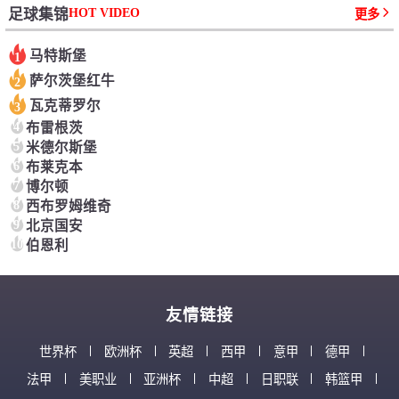
HOT VIDEO
足球集锦
更多
马特斯堡
1
萨尔茨堡红牛
2
瓦克蒂罗尔
3
4
布雷根茨
5
米德尔斯堡
6
布莱克本
7
博尔顿
8
西布罗姆维奇
9
北京国安
10
伯恩利
友情链接
世界杯
欧洲杯
英超
西甲
意甲
德甲
法甲
美职业
亚洲杯
中超
日职联
韩篮甲