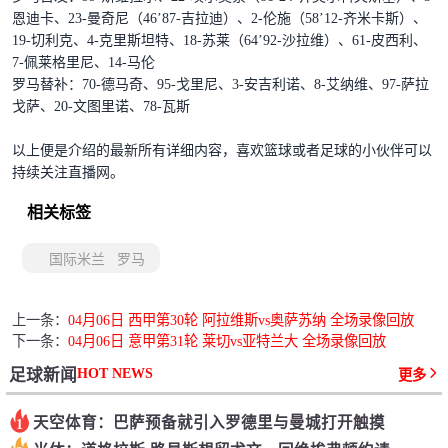
恩迪卡、23-曼奇尼（46’87-吉拉迪）、2-伦施（58’12-齐米卡斯）、
19-切利克、4-克里斯坦特、18-苏莱（64’92-沙拉维）、61-皮西利、
7-佩莱格里尼、14-马伦
罗马替补：70-德马奇、95-戈里尼、3-安吉利诺、8-艾纳维、97-萨拉
戈萨、20-文图里诺、78-瓦斯
以上便是介绍的最新所有详细内容，喜欢篮球或者足球的小伙伴可以
持续关注直播网。
相关标签
国际米兰
罗马
上一条：
04月06日 西甲第30轮 阿拉维斯vs奥萨苏纳 全场录像回放
下一条：
04月06日 意甲第31轮 莱切vs亚特兰大 全场录像回放
HOT NEWS
足球新闻
更多
天空体育：巴萨预备就引入罗德里与曼城打开触摸
1