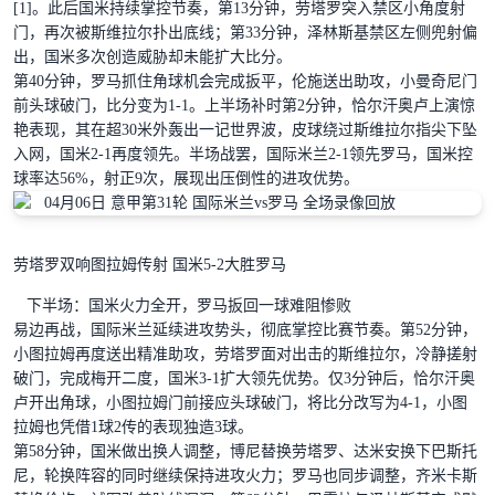
[1]。此后国米持续掌控节奏，第13分钟，劳塔罗突入禁区小角度射
门，再次被斯维拉尔扑出底线；第33分钟，泽林斯基禁区左侧兜射偏
出，国米多次创造威胁却未能扩大比分。
第40分钟，罗马抓住角球机会完成扳平，伦施送出助攻，小曼奇尼门
前头球破门，比分变为1-1。上半场补时第2分钟，恰尔汗奥卢上演惊
艳表现，其在超30米外轰出一记世界波，皮球绕过斯维拉尔指尖下坠
入网，国米2-1再度领先。半场战罢，国际米兰2-1领先罗马，国米控
球率达56%，射正9次，展现出压倒性的进攻优势。
劳塔罗双响图拉姆传射 国米5-2大胜罗马
下半场：国米火力全开，罗马扳回一球难阻惨败
易边再战，国际米兰延续进攻势头，彻底掌控比赛节奏。第52分钟，
小图拉姆再度送出精准助攻，劳塔罗面对出击的斯维拉尔，冷静搓射
破门，完成梅开二度，国米3-1扩大领先优势。仅3分钟后，恰尔汗奥
卢开出角球，小图拉姆门前接应头球破门，将比分改写为4-1，小图
拉姆也凭借1球2传的表现独造3球。
第58分钟，国米做出换人调整，博尼替换劳塔罗、达米安换下巴斯托
尼，轮换阵容的同时继续保持进攻火力；罗马也同步调整，齐米卡斯