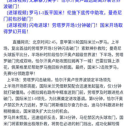
[进球视频] 无解暴力美学！恰尔汗奥卢超远距离炸裂世界
波破门！
[进球视频] 罗马1-1扳平国米！伦施下底传中助攻，曼奇尼
门前包抄破门！
[进球视频] 闪电进球！劳塔罗开场1分钟破门！国米开场取
得梦幻开局！
直播网讯：
北京时间2:45，意甲第31轮国际米兰vs罗马。上半
场，复出首战的劳塔罗开场1分钟闪击破门！索默神扑救险；曼奇尼
头球扳平比分，半场补时阶段恰尔汗奥卢超级世界波！下半场，劳塔
罗破门完成双响，恰尔汗奥卢助攻图拉姆再下一城！巴雷拉锦上添
花，佩莱格里尼帮助罗马挽回些许颜面。最终，国米5-2击败罗马，
先赛9分领跑意甲！
上半场：劳塔罗闪击破局，恰尔汗奥卢世界波锁定半场领先
上半场开场即高能，国际米兰凭借默契配合迅速发起猛攻，仅1分钟
就打破僵局。小图拉姆右路传中精准送到门前，劳塔罗及时跟进抢点
破门，国际米兰1-0领先，为比赛奠定进攻基调。第6分钟，恰尔汗奥
卢禁区外大力远射，罗马门将斯维拉尔奋力扑出，迪马尔科跟进补射
稍稍偏出，国米错失扩大比分的机会。
罗马并未慌乱，迅速组织反击，第24分钟，马伦禁区内头球攻门，国
米门将索默做出极限扑救，将势在必进的射门挡出，成功化解险情