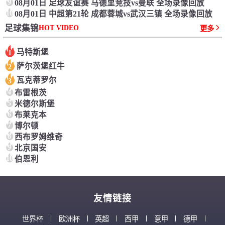
9
08月01日 足球友谊赛 马德里竞技vs曼联 全场录像回放
10
08月01日 中超第21轮 成都蓉城vs武汉三镇 全场录像回放
HOT VIDEO
足球集锦
更多
马特斯堡
1
萨尔茨堡红牛
2
瓦克蒂罗尔
3
4
布雷根茨
5
米德尔斯堡
6
布莱克本
7
博尔顿
8
西布罗姆维奇
9
北京国安
10
伯恩利
友情链接
世界杯
欧洲杯
英超
西甲
意甲
德甲