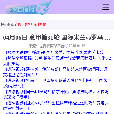
首页
>
>
当前位置:
首页
录像
足球录像
足球直播
篮球直播
04月06日 意甲第31轮 国际米兰vs罗马 全场录像回放
足球录像
2026-04-06
来源：世界杯买球平台
篮球录像
[咪咕国语]意甲第31轮 国际米兰vs罗马 全场录像[有比分]
足球集锦
[咪咕全场集锦] 意甲-恰尔汗奥卢世界波劳塔罗双响 国米5-2
大胜罗马
篮球集锦
[进球视频] 泽林斯基传球被断！马伦杀入禁区被解围，佩
足球新闻
莱格里尼低射破门！
篮球新闻
[进球视频] 打崩了！巴雷拉断球杀入禁区打门得手！国米5-
1领先罗马！
[进球视频] 国米4-1罗马！恰尔汗奥卢角球送助攻，图拉姆
头球攻门得手！
[进球视频] 国米3-1罗马！图拉姆带球推进送助攻！劳塔罗
跟进推射破门！