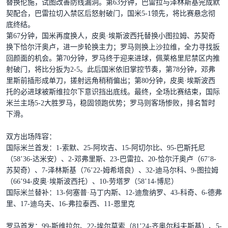
替换伦施，试图改善防线漏洞。第63分钟，巴雷拉与泽林斯基完成默
契配合，巴雷拉切入禁区后怒射破门，国米5-1领先，将比赛悬念彻
底终结。
第67分钟，国米再度换人，皮奥·埃斯波西托替换小图拉姆、苏契奇
换下恰尔汗奥卢，进一步轮换主力；罗马则换上沙拉维，全力寻找扳
回颜面的机会。第70分钟，罗马终于迎来进球，佩莱格里尼禁区内推
射破门，将比分扳为2-5。此后国米依旧掌控节奏，第78分钟，邓弗
里斯前插形成单刀，搓射远角稍稍偏出；第80分钟，皮奥·埃斯波西
托的必进球被斯维拉尔下意识挡出底线。最终，全场比赛结束，国际
米兰主场5-2大胜罗马，稳固领跑优势；罗马则客场惨败，排名暂时
下滑。
双方出场阵容：
国际米兰首发：1-索默、25-阿坎吉、15-阿切尔比、95-巴斯托尼
（58’36-达米安）、2-邓弗里斯、23-巴雷拉、20-恰尔汗奥卢（67’8-
苏契奇）、7-泽林斯基（76’22-姆希塔良）、32-迪马尔科、9-图拉姆
（66’94-皮奥·埃斯波西托）、10-劳塔罗（58’14-博尼）
国际米兰替补：13-何塞普·马丁内斯、12-迪詹纳罗、43-科奇、6-德弗
里、17-迪乌夫、16-弗拉泰西、11-恩里克
罗马首发：99-斯维拉尔、22-埃尔莫索（81’24-齐奥尔科夫斯基）、5-