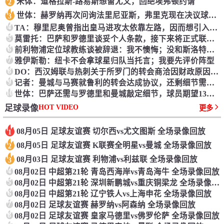
米体：道格拉斯-路易斯想留尤文，回绝埃弗顿约请
2
世体：赫罗纳再次问询法里尼亚斯，弗里克现在决议球员留队
3
4
TA：穆里尼奥曾指出皇马进攻太依靠左路，因而想引入迪奥曼德
5
莫雷托：巴萨和罗德里谈妥个人条款，接下来将正式联络曼城
6
前利物浦定位球教练谈被辞退：我不懊悔；没和斯洛特闹翻
7
雅伊斯勒：纽卡不会拿球星归队当托言；我要先评价阵型
8
DO：西汉姆联与热刺关于所罗门的转会商洽因财政原因阻滞
9
记者：曼城与马赛就鲁利的转会达成协议，还剩细节需求敲定
10
世体：巴萨还需与罗德里和曼城敲定细节，球员期望13日前处理
HOT VIDEO
足球录像
更多
08月05日 足球友谊赛 切尔西vs尤文图斯 全场录像回放
1
08月05日 足球友谊赛 K联赛全明星vs曼城 全场录像回放
2
08月03日 足球友谊赛 利物浦vs利兹联 全场录像回放
3
4
08月02日 中超第21轮 青岛西海岸vs青岛海牛 全场录像回放
5
08月02日 中超第21轮 深圳新鹏城vs重庆铜梁龙 全场录像回放
6
08月02日 中超第21轮 辽宁铁人vs上海申花 全场录像回放
7
08月02日 足球友谊赛 赫罗纳vs阿森纳 全场录像回放
8
08月02日 足球友谊赛 皇家马德里vs佛罗伦萨 全场录像回放