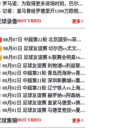
罗马诺：为取得更多进场时刻，巴尔德吉将脱离巴萨
0
记者：皇马曾给罗德里开1500万欧税后年薪，巴萨给了同等条件
足球录像
HOT VIDEO
更多
08月07日 中超第22轮 北京国安vs深圳新鹏城 全场录像回放
08月05日 足球友谊赛 切尔西vs尤文图斯 全场录像回放
08月05日 足球友谊赛 K联赛全明星vs曼城 全场录像回放
08月03日 足球友谊赛 利物浦vs利兹联 全场录像回放
08月02日 中超第21轮 青岛西海岸vs青岛海牛 全场录像回放
08月02日 中超第21轮 深圳新鹏城vs重庆铜梁龙 全场录像回放
08月02日 中超第21轮 辽宁铁人vs上海申花 全场录像回放
08月02日 足球友谊赛 赫罗纳vs阿森纳 全场录像回放
08月02日 足球友谊赛 皇家马德里vs佛罗伦萨 全场录像回放
0
08月01日 足球友谊赛 马德里竞技vs曼联 全场录像回放
足球集锦
HOT VIDEO
更多