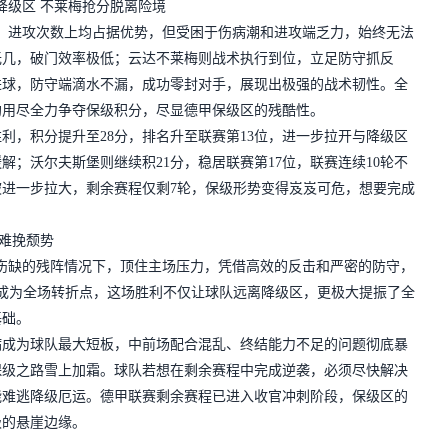
降级区 不莱梅抢分脱离险境
、进攻次数上均占据优势，但受困于伤病潮和进攻端乏力，始终无法
无几，破门效率极低；云达不莱梅则战术执行到位，立足防守抓反
进球，防守端滴水不漏，成功零封对手，展现出极强的战术韧性。全
均用尽全力争夺保级积分，尽显德甲保级区的残酷性。
利，积分提升至28分，排名升至联赛第13位，进一步拉开与降级区
；沃尔夫斯堡则继续积21分，稳居联赛第17位，联赛连续10轮不
进一步拉大，剩余赛程仅剩7轮，保级形势变得岌岌可危，想要完成
难挽颓势
伤缺的残阵情况下，顶住主场压力，凭借高效的反击和严密的防守，
成为全场转折点，这场胜利不仅让球队远离降级区，更极大提振了全
基础。
病成为球队最大短板，中前场配合混乱、终结能力不足的问题彻底暴
保级之路雪上加霜。球队若想在剩余赛程中完成逆袭，必须尽快解决
能难逃降级厄运。德甲联赛剩余赛程已进入收官冲刺阶段，保级区的
级的悬崖边缘。