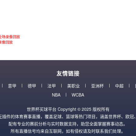
 全场录像回放
场录像回放
友情链接
意甲
德甲
法甲
美职业
亚洲杯
中超
NBA
WCBA
世界杯买球平台 Copyright © 2025 版权所有
无插件的体育赛事直播，覆盖足球、篮球等热门项目，涵盖世界杯、欧冠、
配有专业的赛前分析与实时数据支持，助您全面掌握赛事动态。
所有直播信号均来自互联网，如有侵权请及时联系我们处理。