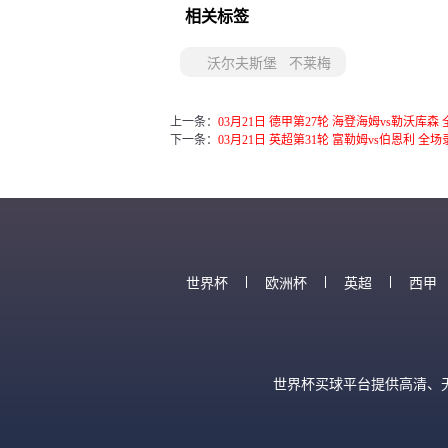
相关标签
沃尔夫斯堡
不莱梅
上一条：
03月21日 德甲第27轮 海登海姆vs勒沃库森
下一条：
03月21日 英超第31轮 富勒姆vs伯恩利 全
世界杯
欧洲杯
英超
西甲
世界杯买球平台提供高清、