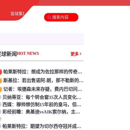
篮球集锦
足球新闻
篮球新闻
足球新闻
HOT NEWS
更多
帕莱斯特拉：想成为佐拉那样的传奇；之前和扎帕科斯塔聊过
斯基拉：若出售诺阿-朗，那不勒斯的要价是2500万-3000万欧元
记者：埃德森未来存疑，费内巴切问询那不勒斯门将米林科维奇
贝纳蒂亚：每个转会窗35次人员变化，我脱离时没签任何保密协议
西媒：穆帅想仿制15年前的皇马，但他短少阿隆索这样的球员
彩经前瞻：奥基迪vsAIK索尔纳，主队誓为上星期的惨败复仇
帕莱斯特拉：期望为切尔西夺冠并成为英超最佳后卫