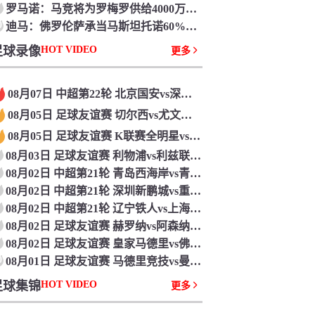
罗马诺：马竞将为罗梅罗供给4000万欧报价，防止球员被截胡
0
迪马：佛罗伦萨承当马斯坦托诺60%薪水，依据体现或悉数承当
足球录像
HOT VIDEO
更多
08月07日 中超第22轮 北京国安vs深圳新鹏城 全场录像回放
08月05日 足球友谊赛 切尔西vs尤文图斯 全场录像回放
08月05日 足球友谊赛 K联赛全明星vs曼城 全场录像回放
08月03日 足球友谊赛 利物浦vs利兹联 全场录像回放
08月02日 中超第21轮 青岛西海岸vs青岛海牛 全场录像回放
08月02日 中超第21轮 深圳新鹏城vs重庆铜梁龙 全场录像回放
08月02日 中超第21轮 辽宁铁人vs上海申花 全场录像回放
08月02日 足球友谊赛 赫罗纳vs阿森纳 全场录像回放
08月02日 足球友谊赛 皇家马德里vs佛罗伦萨 全场录像回放
0
08月01日 足球友谊赛 马德里竞技vs曼联 全场录像回放
足球集锦
HOT VIDEO
更多