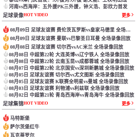
10
河南vs西海岸：五外援PK三外援，钟义浩、彭欣力首发
HOT VIDEO
足球录像
更多
08月09日 足球友谊赛 费伦茨瓦罗斯vs皇家马德里 全场录像回放
1
08月09日 足球友谊赛 曼联vs巴黎圣日耳曼 全场录像回放
2
08月08日 足球友谊赛 切尔西vsAC米兰 全场录像回放
3
4
08月08日 中超第22轮 大连英博vs辽宁铁人 全场录像回放
5
08月08日 中超第22轮 云南玉昆vs成都蓉城 全场录像回放
6
08月07日 中超第22轮 北京国安vs深圳新鹏城 全场录像回放
7
08月05日 足球友谊赛 切尔西vs尤文图斯 全场录像回放
8
08月05日 足球友谊赛 K联赛全明星vs曼城 全场录像回放
9
08月03日 足球友谊赛 利物浦vs利兹联 全场录像回放
10
08月02日 中超第21轮 青岛西海岸vs青岛海牛 全场录像回放
HOT VIDEO
足球集锦
更多
马特斯堡
1
萨尔茨堡红牛
2
瓦克蒂罗尔
3