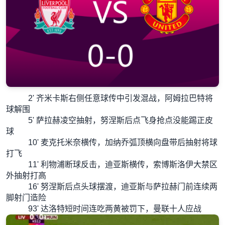
2' 齐米卡斯右侧任意球传中引发混战，阿姆拉巴特将
球解围
5' 萨拉赫凌空抽射，努涅斯后点飞身抢点没能踢正皮
球
10' 麦克托米奈横传，加纳乔弧顶横向盘带后抽射将球
打飞
11' 利物浦断球反击，迪亚斯横传，索博斯洛伊大禁区
外抽射打高
16' 努涅斯后点头球摆渡，迪亚斯与萨拉赫门前连续两
脚射门造险
93' 达洛特短时间连吃两黄被罚下，曼联十人应战