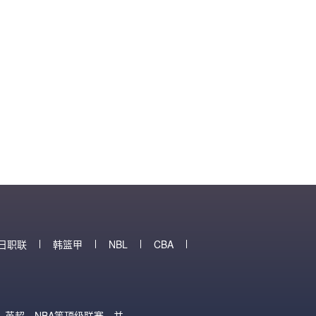
日职联
韩篮甲
NBL
CBA
英超、NBA等顶级联赛，并