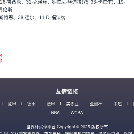
26-鲁西永、31-克诺赫、8-拉尼-赫迪拉(75' 33-卡拉尔)、19-
-贝伦斯
特恩、38-德尔、11-D-福法纳
频
频
友情链接
意甲
德甲
法甲
美职业
亚洲杯
中超
NBA
WCBA
世界杯买球平台 Copyright © 2025 版权所有
无插件的体育赛事直播，覆盖足球、篮球等热门项目，涵盖世界杯、欧冠、