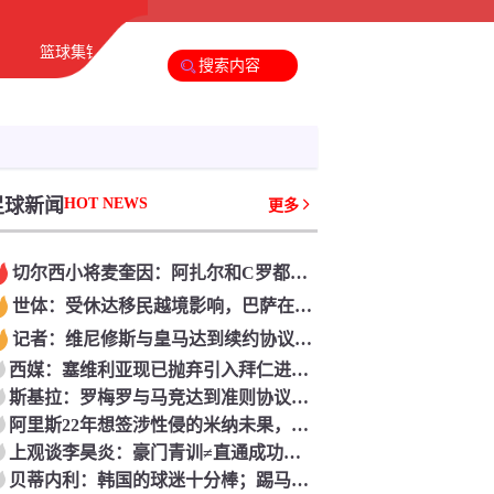
篮球集锦
足球新闻
篮球新闻
足球新闻
HOT NEWS
更多
切尔西小将麦奎因：阿扎尔和C罗都是偶像
世体：受休达移民越境影响，巴萨在丹吉尔的热身赛存在变数
记者：维尼修斯与皇马达到续约协议，估计很快能够签署
西媒：塞维利亚现已抛弃引入拜仁进犯手萨拉戈萨
斯基拉：罗梅罗与马竞达到准则协议，合同4+1年，年薪600万欧
阿里斯22年想签涉性侵的米纳未果，本年成功签下涉性侵的米尔
上观谈李昊炎：豪门青训≠直通成功，期望外界少一些喧嚣炒作
贝蒂内利：韩国的球迷十分棒；踢马竞会是一场困难的比赛