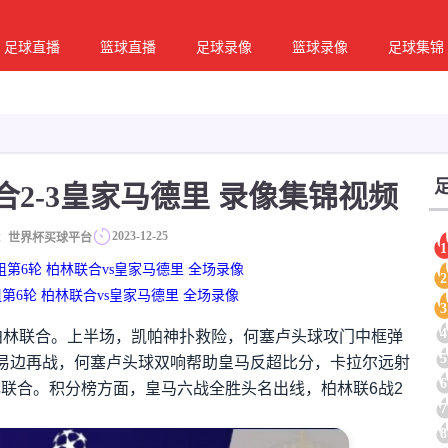
足球直播
篮球直播
足球录像
篮球录像
足球集锦
合2-3皇家马德里 录像集锦视频
2023-12-25
：世界杯买球平台
1
C组第6轮 柏林联合vs皇家马德里 全场录像
2
C组第6轮 柏林联合vs皇家马德里 全场录像
3
4
林联合。上半场，凯帕神扑救险，何塞卢头球攻门中框弹
5
易边再战，何塞卢头球双响帮助皇马反超比分，卡拉尔远射
6
林联合。积分榜方面，皇马六战全胜头名出线，柏林联6战2
7
8