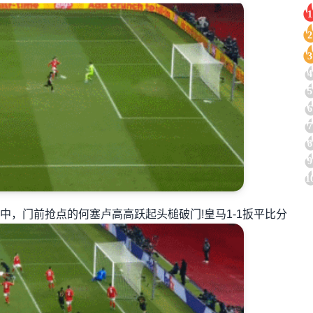
1
2
3
4
5
6
7
8
9
1
，门前抢点的何塞卢高高跃起头槌破门!皇马1-1扳平比分