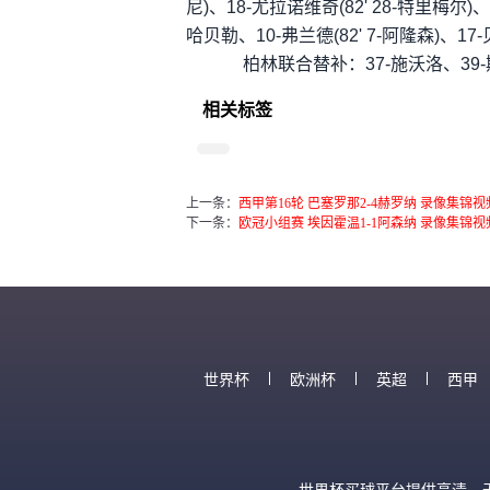
尼)、18-尤拉诺维奇(82' 28-特里梅尔)、
哈贝勒、10-弗兰德(82' 7-阿隆森)、17
柏林联合替补：37-施沃洛、39-斯
相关标签
上一条：
西甲第16轮 巴塞罗那2-4赫罗纳 录像集锦视
下一条：
欧冠小组赛 埃因霍温1-1阿森纳 录像集锦视
世界杯
欧洲杯
英超
西甲
世界杯买球平台提供高清、