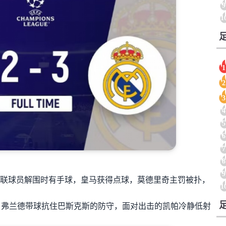
9
1
1
2
3
4
5
6
7
8
9
联球员解围时有手球，皇马获得点球，莫德里奇主罚被扑，
1
弗兰德带球抗住巴斯克斯的防守，面对出击的凯帕冷静低射