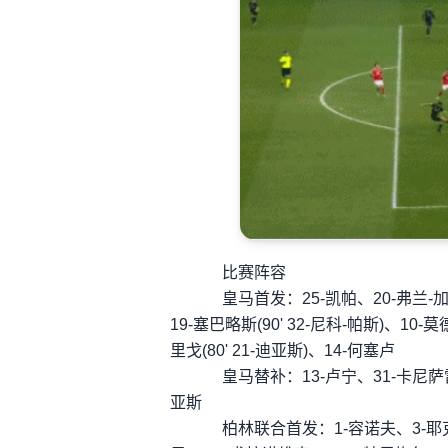
比赛阵容
皇马首发：25-凯帕、20-弗兰-加西亚
19-塞巴略斯(90' 32-尼科-帕斯)、10
里戈(80' 21-迪亚斯)、14-何塞卢
皇马替补：13-卢宁、31-卡尼萨雷斯
亚斯
柏林联合首发：1-容诺夫、3-耶克尔(75