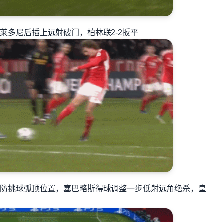
多尼后插上远射破门，柏林联2-2扳平
防挑球弧顶位置，塞巴略斯得球调整一步低射远角绝杀，皇