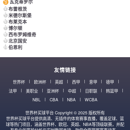
瓦克蒂罗尔
3
4
布雷根茨
5
米德尔斯堡
6
布莱克本
7
博尔顿
8
西布罗姆维奇
9
北京国安
10
伯恩利
友情链接
世界杯
欧洲杯
英超
西甲
意甲
德甲
法甲
美职业
亚洲杯
中超
日职联
韩篮甲
NBL
CBA
NBA
WCBA
世界杯买球平台 Copyright © 2025 版权所有
世界杯买球平台提供高清、无插件的体育赛事直播，覆盖足球、篮
球等热门项目，涵盖世界杯、欧冠、英超、NBA等顶级联赛，并配
有专业的赛前分析与实时数据支持，助您全面掌握赛事动态。