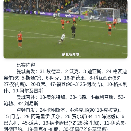
比赛阵容
曼城首发：31-埃德森、2-沃克、3-迪亚斯、24-格瓦迪
奥尔(69' 5-斯通斯)、6-阿克、16-罗德里、8-科瓦西奇(83'
27-努内斯)、20-B席、47-福登(90+3' 25-阿坎吉)、10-格拉利
什、19-阿尔瓦雷斯
曼城替补：18-奥尔特加、33-卡森、4-菲利普斯、52-
鲍勃、82-刘易斯
卢顿首发：24-卡明斯基、4-洛克耶(90' 18-克拉克)、
15-门吉、29-阿马里伊-贝尔、26-贾尔斯(84' 14-陈达毅)、6-
巴克利、45-道蒂、13-纳卡姆巴(72' 28-洛孔加)、11-伊莱贾-
阿德巴约、19-雅克布-布朗、30-汤森(72' 9-莫里斯)