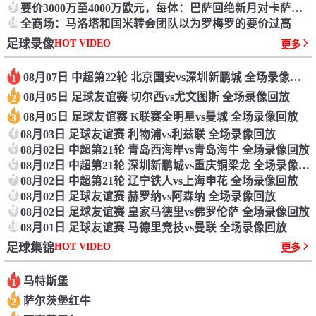
9
要价3000万至4000万欧元，每体：巴萨回绝新月对卡萨多报价
10
全商场：马洛塔和国米转会团队以为罗梅罗的要价过高
HOT VIDEO
足球录像
更多
08月07日 中超第22轮 北京国安vs深圳新鹏城 全场录像回放
1
08月05日 足球友谊赛 切尔西vs尤文图斯 全场录像回放
2
08月05日 足球友谊赛 K联赛全明星vs曼城 全场录像回放
3
4
08月03日 足球友谊赛 利物浦vs利兹联 全场录像回放
5
08月02日 中超第21轮 青岛西海岸vs青岛海牛 全场录像回放
6
08月02日 中超第21轮 深圳新鹏城vs重庆铜梁龙 全场录像回放
7
08月02日 中超第21轮 辽宁铁人vs上海申花 全场录像回放
8
08月02日 足球友谊赛 赫罗纳vs阿森纳 全场录像回放
9
08月02日 足球友谊赛 皇家马德里vs佛罗伦萨 全场录像回放
10
08月01日 足球友谊赛 马德里竞技vs曼联 全场录像回放
HOT VIDEO
足球集锦
更多
马特斯堡
1
萨尔茨堡红牛
2