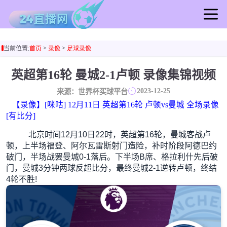
首页
>
>
当前位置:
首页
录像
足球录像
足球直播
篮球直播
英超第16轮 曼城2-1卢顿 录像集锦视频
足球录像
2023-12-25
来源：世界杯买球平台
篮球录像
【录像】[咪咕] 12月11日 英超第16轮 卢顿vs曼城 全场录像
足球集锦
[有比分]
篮球集锦
北京时间12月10日22时，英超第16轮，曼城客战卢
足球新闻
顿，上半场福登、阿尔瓦雷斯射门造险，补时阶段阿德巴约
破门，半场战罢曼城0-1落后。下半场B席、格拉利什先后破
篮球新闻
门，曼城3分钟两球反超比分，最终曼城2-1逆转卢顿，终结
4轮不胜!