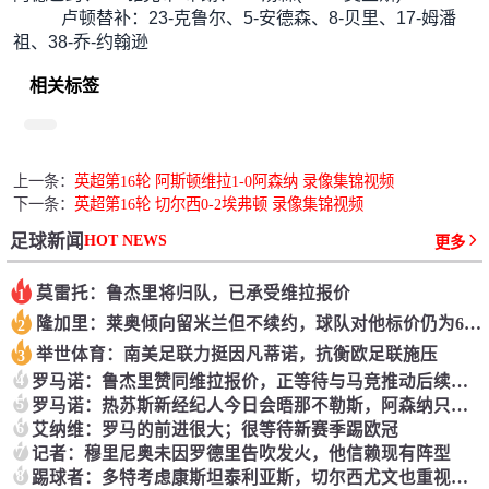
卢顿替补：23-克鲁尔、5-安德森、8-贝里、17-姆潘
祖、38-乔-约翰逊
相关标签
上一条：
英超第16轮 阿斯顿维拉1-0阿森纳 录像集锦视频
下一条：
英超第16轮 切尔西0-2埃弗顿 录像集锦视频
HOT NEWS
足球新闻
更多
莫雷托：鲁杰里将归队，已承受维拉报价
1
隆加里：莱奥倾向留米兰但不续约，球队对他标价仍为6000万欧
2
举世体育：南美足联力挺因凡蒂诺，抗衡欧足联施压
3
4
罗马诺：鲁杰里赞同维拉报价，正等待与马竞推动后续过程
5
罗马诺：热苏斯新经纪人今日会晤那不勒斯，阿森纳只考虑永久转会
6
艾纳维：罗马的前进很大；很等待新赛季踢欧冠
7
记者：穆里尼奥未因罗德里告吹发火，他信赖现有阵型
8
踢球者：多特考虑康斯坦泰利亚斯，切尔西尤文也重视该球员