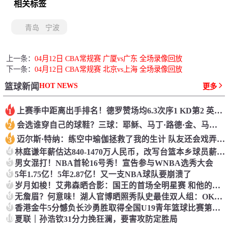
相关标签
青岛
宁波
上一条：
04月12日 CBA常规赛 广厦vs广东 全场录像回放
下一条：
04月12日 CBA常规赛 北京vs上海 全场录像回放
HOT NEWS
篮球新闻
更多
上赛季中距离出手排名！德罗赞场均6.3次序1 KD第2 英格拉姆第3
1
会选谁穿自己的球鞋？三球：耶稣、马丁·路德·金、马尔科姆·X
2
迈尔斯·特纳：练空中瑜伽拯救了我的生计 队友还会戏弄我练这个
3
4
林庭谦年薪估达840-1470万人民币，改写台篮本乡球员薪资纪录
5
男女混打！NBA首轮16号秀！宣告参与WNBA选秀大会
6
5年1.75亿！5年2.87亿！又一支NBA球队要崩溃了
7
岁月如梭！艾弗森晒合影：国王的首场全明星赛 和他的老大哥同框
8
无詹眉？何意味！湖人官博晒照秀队史最佳双人组：OK、东里等当选
9
香港金牛5分憾负长沙勇胜取得全国U19青年篮球比赛第六名
10
夏联｜孙浩钦31分力挽狂澜，要害攻防定胜局