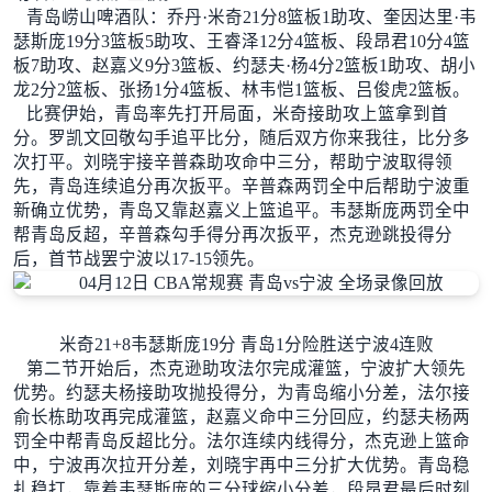
青岛崂山啤酒队：乔丹·米奇21分8篮板1助攻、奎因达里·韦
瑟斯庞19分3篮板5助攻、王睿泽12分4篮板、段昂君10分4篮
板7助攻、赵嘉义9分3篮板、约瑟夫·杨4分2篮板1助攻、胡小
龙2分2篮板、张扬1分4篮板、林韦恺1篮板、吕俊虎2篮板。
比赛伊始，青岛率先打开局面，米奇接助攻上篮拿到首
分。罗凯文回敬勾手追平比分，随后双方你来我往，比分多
次打平。刘晓宇接辛普森助攻命中三分，帮助宁波取得领
先，青岛连续追分再次扳平。辛普森两罚全中后帮助宁波重
新确立优势，青岛又靠赵嘉义上篮追平。韦瑟斯庞两罚全中
帮青岛反超，辛普森勾手得分再次扳平，杰克逊跳投得分
后，首节战罢宁波以17-15领先。
米奇21+8韦瑟斯庞19分 青岛1分险胜送宁波4连败
第二节开始后，杰克逊助攻法尔完成灌篮，宁波扩大领先
优势。约瑟夫杨接助攻抛投得分，为青岛缩小分差，法尔接
俞长栋助攻再完成灌篮，赵嘉义命中三分回应，约瑟夫杨两
罚全中帮青岛反超比分。法尔连续内线得分，杰克逊上篮命
中，宁波再次拉开分差，刘晓宇再中三分扩大优势。青岛稳
扎稳打，靠着韦瑟斯庞的三分球缩小分差，段昂君最后时刻