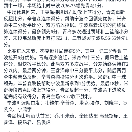
罚中一球，半场结束时宁波以36-35领先青岛1分。
中场休息回来，王睿泽接段昂君助攻上篮得分，青岛重新
反超比分。辛普森连续得分，帮助宁波夺回领先优势，米奇
命中三分扳平比分，双方陷入拉锯。宁波靠着法尔的内线优
势连续得分，最多领先6分，青岛多次通过罚球和上篮缩小分
差，末段韦瑟斯庞上篮打成2+1，三节战罢宁波以56-55领先1
分。
比赛进入末节，杰克逊开局连得5分，其中一记三分帮助宁
波拉开6分优势。青岛逐步追赶，米奇命中三分，段昂君上篮
得分，很快扳平比分。此后双方多次战平，分差始终保持在2
分以内。最后两分钟，王睿泽命中三分扳平比分，随后两罚
全中帮青岛反超，辛普森抛投得分再次追平。米奇罚中一球
领先，辛普森跳投帮助宁波重新拿到1分优势。最后18秒，米
奇接段昂君助攻上篮得分，青岛反超一分，宁波余下进攻没
能完成有效得分，青岛主场78-77收下胜利。
宁波町渥队首发：扎维尔·辛普森、塔克·法尔、刘晓宇、罗
凯文、宁鸿宇
青岛崂山啤酒队首发：乔丹·米奇、奎因达里·韦瑟斯庞、王
睿泽、段昂君、吕俊虎