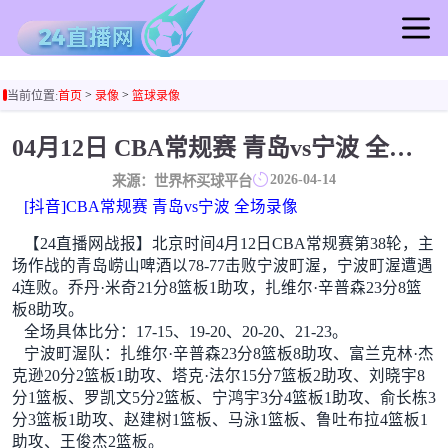
首页
>
>
当前位置:
首页
录像
篮球录像
足球直播
篮球直播
04月12日 CBA常规赛 青岛vs宁波 全场录像回放
足球录像
2026-04-14
来源：世界杯买球平台
篮球录像
[抖音]CBA常规赛 青岛vs宁波 全场录像
足球集锦
【24直播网战报】北京时间4月12日CBA常规赛第38轮，主
篮球集锦
场作战的青岛崂山啤酒以78-77击败宁波町渥，宁波町渥遭遇
足球新闻
4连败。乔丹·米奇21分8篮板1助攻，扎维尔·辛普森23分8篮
板8助攻。
篮球新闻
全场具体比分：17-15、19-20、20-20、21-23。
宁波町渥队：扎维尔·辛普森23分8篮板8助攻、富兰克林·杰
克逊20分2篮板1助攻、塔克·法尔15分7篮板2助攻、刘晓宇8
分1篮板、罗凯文5分2篮板、宁鸿宇3分4篮板1助攻、俞长栋3
分3篮板1助攻、赵建树1篮板、马泳1篮板、鲁吐布拉4篮板1
助攻、王俊杰2篮板。