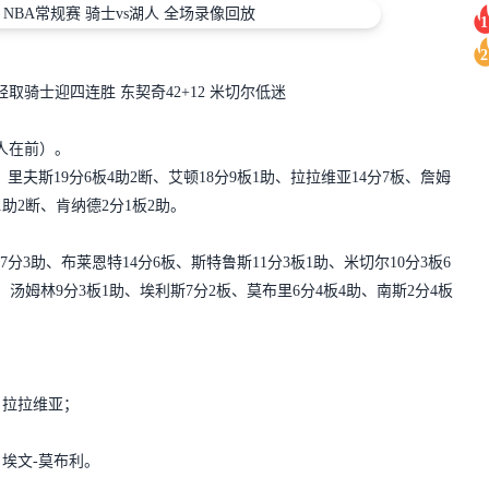
1
2
取骑士迎四连胜 东契奇42+12 米切尔低迷
（湖人在前）。
、里夫斯19分6板4助2断、艾顿18分9板1助、拉拉维亚14分7板、詹姆
1助2断、肯纳德2分1板2助。
7分3助、布莱恩特14分6板、斯特鲁斯11分3板1助、米切尔10分3板6
、汤姆林9分3板1助、埃利斯7分2板、莫布里6分4板4助、南斯2分4板
拉拉维亚；
埃文-莫布利。