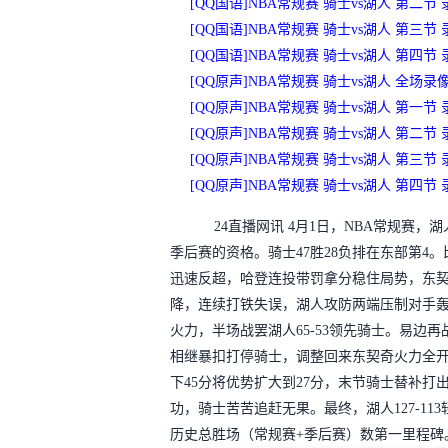
[QQ国语]NBA常规赛 骑士vs湖人 第二节 
[QQ国语]NBA常规赛 骑士vs湖人 第三节 
[QQ国语]NBA常规赛 骑士vs湖人 第四节 
[QQ原声]NBA常规赛 骑士vs湖人 全场录
[QQ原声]NBA常规赛 骑士vs湖人 第一节 
[QQ原声]NBA常规赛 骑士vs湖人 第二节 
[QQ原声]NBA常规赛 骑士vs湖人 第三节 
[QQ原声]NBA常规赛 骑士vs湖人 第四节 
24直播网讯
4月1日，NBA常规赛，
季后赛的资格。骑士47胜28负排在东部第4
迅速反超，哈登连投带罚拿分稳住局势，东
降，连续打铁失误，湖人攻防两端压制对手轰
火力，半场战罢湖人65-53领先骑士。易边
相继暴扣打停骑士，调整回来东契奇火力全开
下45分将优势扩大到27分，末节骑士替补打
功，骑士苦苦追赶无果。最终，湖人127-11
历史总胜场（常规赛+季后赛）数第一里程碑