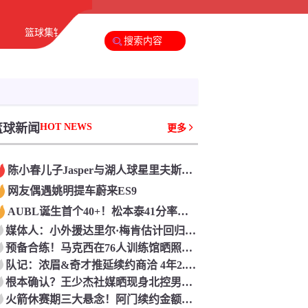
篮球集锦
足球新闻
篮球新闻
篮球新闻
HOT NEWS
更多
陈小春儿子Jasper与湖人球星里夫斯互动
网友偶遇姚明提车蔚来ES9
AUBL诞生首个40+！松本泰41分率早稻田大学晋级四强！
媒体人：小外援达里尔·梅肯估计回归CBA 有望加盟福建男篮
预备合练！马克西在76人训练馆晒照喊话詹姆斯：我比你们来得早
队记：浓眉&奇才推延续约商洽 4年2.75亿太难给 下一年截止日成要害
根本确认？王少杰社媒晒现身北控男篮视频：好久不见
火箭休赛期三大悬念！阿门续约金额&范弗里特状况&威少加盟？