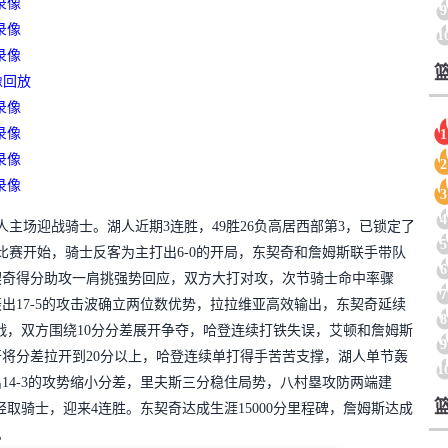
录像
9
录像
1
录像
像回放
录像
录像
1
录像
2
录像
3
4
湖人主场迎战骑士。湖人近期3连胜，49胜26负高居西部第3，已锁定了
5
。比赛开始，骑士反客为主打出6-0的开局，东契奇和詹姆斯联手带队
6
契奇得分助攻一肩挑强势回应，双方大打对攻，次节骑士命中率骤
7
出17-5的攻击波确立两位数优势，拉拉维亚高效输出，东契奇延续
8
再战，双方围绕10分分差展开争夺，哈登连续打铁失误，艾顿和詹姆斯
9
将分差拉开到20分以上，哈登连续单打得手苦苦支撑，湖人单节轰
1
出14-3的攻势缩小分差，里夫斯三分稳住局势，八村塁攻防两端建
3轻取骑士，迎来4连胜。东契奇达成生涯15000分里程碑，詹姆斯达成
。